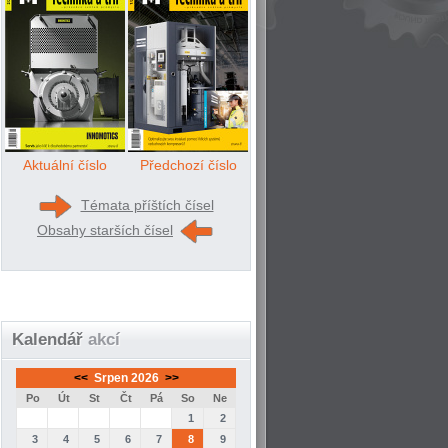
Aktuální číslo
Předchozí číslo
Témata příštích čísel
Obsahy starších čísel
Kalendář
akcí
<<
Srpen 2026
>>
Po
Út
St
Čt
Pá
So
Ne
1
2
3
4
5
6
7
8
9