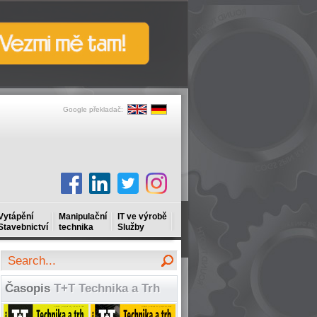
Google překladač:
Vytápění
Manipulační
IT ve výrobě
Stavebnictví
technika
Služby
Časopis
T+T Technika a Trh