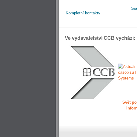
So
Kompletní kontakty
Ve vydavatelství CCB vychází:
Svět po
infor