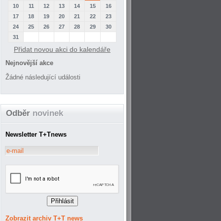
10
11
12
13
14
15
16
17
18
19
20
21
22
23
24
25
26
27
28
29
30
31
Přidat novou akci do kalendáře
Nejnovější akce
Žádné následující události
Odběr
novinek
Newsletter T+Tnews
Zobrazit archiv T+T news