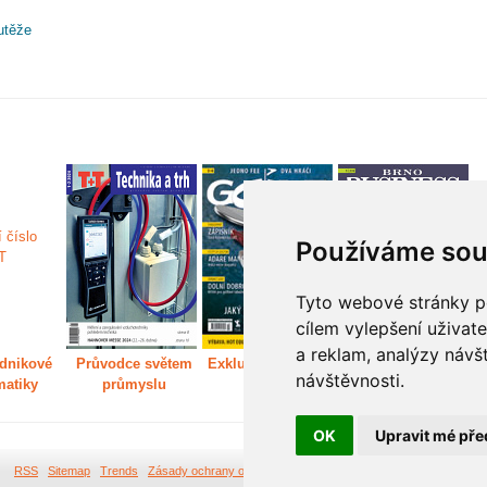
utěže
Používáme sou
Tyto webové stránky po
cílem vylepšení uživat
a reklam, analýzy návš
dnikové
Průvodce světem
Exkluzivně světem
Děláme Brno větší
P
návštěvnosti.
matiky
průmyslu
golfu
m
OK
Upravit mé pře
RSS
Sitemap
Trends
Zásady ochrany osobních údajů
Tvorba webových stránek Br