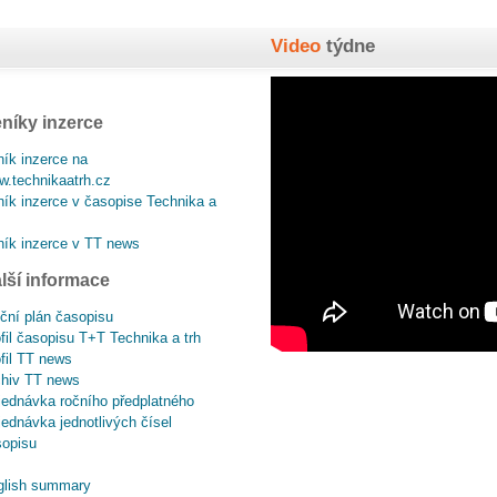
Video
týdne
níky inzerce
ík inzerce na
.technikaatrh.cz
ík inzerce v časopise Technika a
ík inzerce v TT news
lší informace
ční plán časopisu
fil časopisu T+T Technika a trh
fil TT news
chiv TT news
ednávka ročního předplatného
ednávka jednotlivých čísel
sopisu
glish summary