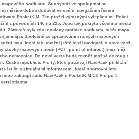
 mapového podkladu. Sunnysoft ve spolupráci se
ěhu měsíce dubna dodávat ve svém navigačním řešení
ftware PocketKiM. Ten prošel výraznými vylepšeními. Počet
zšířil z původních 140 na 225. Jsou tak pokryta všechna města
oudit. Zároveň byly zdokonaleny grafické podklady, takže mapa
y příjemnější. Společně se zpracováním nových mapových
nění map, které tak umožní ještě lepší navigaci. V nové verzi
 stovky mapových bodů (POI - point of interest), mezi něž
 nebo nemocnice. Do nové verze bude rovněž možné dokoupit
 České republice. Pro ty, kteří používají NaviPack při létání
e letišť s aktuálními informacemi, které sportovní letci
pili nebo zakoupí sadu NaviPack s PocketKiM CZ Pro po 1.
verzi zdarma.