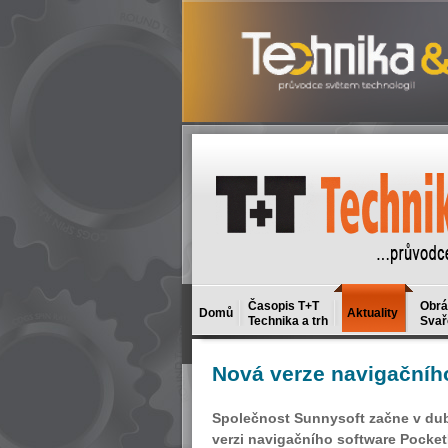
Časopis T+T
Obrá
Domů
Aktuality
Technika a trh
Svař
Nová
verze navigačníh
Společnost Sunnysoft začne v du
verzi navigačního software Pocket