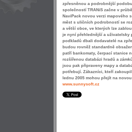
zpřesněnou a podrobnější podobu
společností TRANiS začne v průb
NaviPack novou verzi mapového so
měst s uličních podrobností se ro
a větší obce, ve kterých lze zabl
je nyní přehlednější a uživatelsk
podkladů dbali dodavatelé na zpřes
budou rovněž standardně obsaženy
patří bankomaty, čerpací stanice
rozšířenou databázi hradů a zámků v
jsou pak připraveny mapy a databáz
potřebují. Zákazníci, kteří zakou
lednu 2005 mohou přejít na novou 
www.sunnysoft.cz