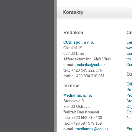
Kontakty
Redakce
Ce
CCB, spol. s r. o.
Cen
Okružní 19
www
638 00 Brno
Cen
šéfredaktor:
Ing. Aleš Vítek
trh
e-mail:
technika@ccb.cz
Cen
tel.:
+420 545 222 776
Da
mob:
+420 604 210 051
Edi
Inzerce
Pro
Mediamax s.r.o.
Pro
Brandlova 9
Ar
702 00 Ostrava
Obj
ředitel:
Dan Koneval
Obj
tel.:
+420 553 810 130
ča
fax:
+420 597 579 159
e-mail:
mediamax@ccb.cz
En