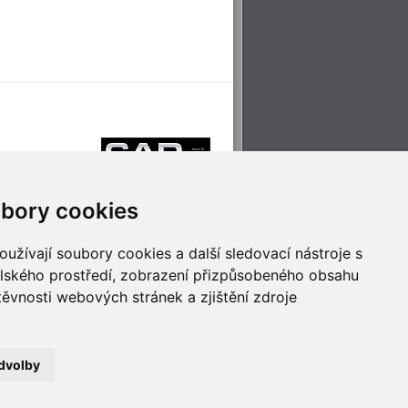
bory cookies
užívají soubory cookies a další sledovací nástroje s
elského prostředí, zobrazení přizpůsobeného obsahu
těvnosti webových stránek a zjištění zdroje
říjemné cestování
Technologie pro
ěstskou dopravou
inovaci
dvolby
no
- Webservis © 2023. Všechna práva vyhrazena.