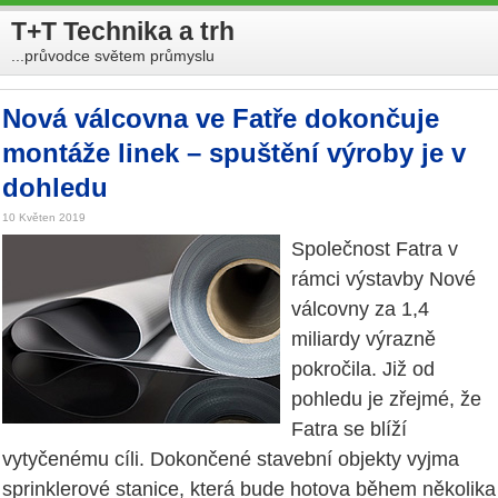
T+T Technika a trh
...průvodce světem průmyslu
Nová válcovna ve Fatře dokončuje
montáže linek – spuštění výroby je v
dohledu
10 Květen 2019
Společnost Fatra v
rámci výstavby Nové
válcovny za 1,4
miliardy výrazně
pokročila. Již od
pohledu je zřejmé, že
Fatra se blíží
vytyčenému cíli. Dokončené stavební objekty vyjma
sprinklerové stanice, která bude hotova během několika