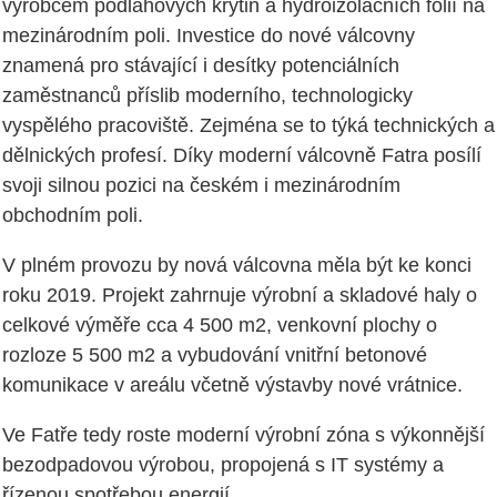
výrobcem podlahových krytin a hydroizolačních fólií na
mezinárodním poli. Investice do nové válcovny
znamená pro stávající i desítky potenciálních
zaměstnanců příslib moderního, technologicky
vyspělého pracoviště. Zejména se to týká technických a
dělnických profesí. Díky moderní válcovně Fatra posílí
svoji silnou pozici na českém i mezinárodním
obchodním poli.
V plném provozu by nová válcovna měla být ke konci
roku 2019. Projekt zahrnuje výrobní a skladové haly o
celkové výměře cca 4 500 m2, venkovní plochy o
rozloze 5 500 m2 a vybudování vnitřní betonové
komunikace v areálu včetně výstavby nové vrátnice.
Ve Fatře tedy roste moderní výrobní zóna s výkonnější
bezodpadovou výrobou, propojená s IT systémy a
řízenou spotřebou energií.