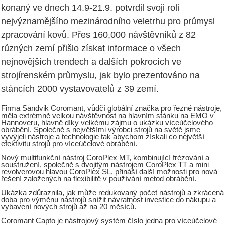
konaný ve dnech 14.9-21.9. potvrdil svoji roli
nejvýznamějšího mezinárodního veletrhu pro průmysl
zpracování kovů. Přes 160,000 návštěvníků z 82
různých zemí přišlo získat informace o všech
nejnovějších trendech a dalších pokrocích ve
strojírenském průmyslu, jak bylo prezentováno na
stáncích 2000 vystavovatelů z 39 zemí.
Firma Sandvik Coromant, vůdčí globální značka pro řezné nástroje,
měla extrémně velkou návštěvnost na hlavním stánku na EMO v
Hannoveru, hlavně díky velkému zájmu o ukázku víceúčelového
obrábění. Společně s největšími výrobci strojů na světě jsme
vyvýjeli nástroje a technologie tak abychom získali co největší
efektivitu strojů pro víceúčelové obrábění.
Nový multifunkční nástroj CoroPlex MT, kombinující frézování a
soustružení, společně s dvojitým nástrojem CoroPlex TT a mini
revolverovou hlavou CoroPlex SL, přináší další možnosti pro nová
řešení založených na flexibilitě v používání metod obrábění.
Ukázka zdůraznila, jak může redukovaný počet nástrojů a zkrácená
doba pro výměnu nástrojů snížit návratnost investice do nákupu a
vybavení nových strojů až na 20 měsíců.
Coromant Capto je nástrojový systém číslo jedna pro víceúčelové