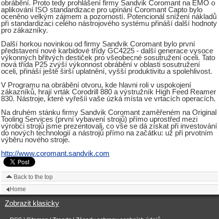
obrábění. Proto tedy prohlášení firmy Sandvik Coromant na EMO o
aplikování ISO standardizace pro upínání Coromant Capto bylo
oceněno velkým zájmem a pozorností. Potencionál snížení nákladů
při standardizaci celého nástrojového systému přináší další hodnoty
pro zákazníky.
Další horkou novinkou od firmy Sandvik Coromant bylo první
představení nové karbidové třídy GC4225 - další generace vysoce
výkonných břitvých destiček pro všeobecné sosutružení oceli. Tato
nová třída P25 zvýší výkonnost obrábění v oblasti sosutružení
oceli, přináší ještě širší uplatnění, vyšší produktivitu a spolehlivost.
V Programu na obrábění otvoru, kde hlavni roli v uspokojení
zákazníků, hrají vrták Corodrill 880 a výstružník High Feed Reamer
830. Nástroje, které vyřešíi vaše úzká místa ve vrtacích operacích.
Na druhém stánku firmy Sandvik Coromant zaměřeném na Original
Tooling Services (první vybavení strojů) přímo uprostřed mezi
výrobci strojů jsme prezentovali, co vše se dá získat při investování
do nových technologií a nástrojů přímo na začátku: už při prvotním
výběru nového stroje.
http://www.coromant.sandvik.com
Back to the top
Home
Zobrazit klasicky