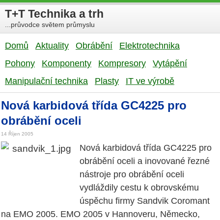
T+T Technika a trh
...průvodce světem průmyslu
Domů
Aktuality
Obrábění
Elektrotechnika
Pohony
Komponenty
Kompresory
Vytápění
Manipulační technika
Plasty
IT ve výrobě
Nová karbidová třída GC4225 pro
obrábění oceli
14 Říjen 2005
Nová karbidová třída GC4225 pro
obrábění oceli a inovované řezné
nástroje pro obrábění oceli
vydláždily cestu k obrovskému
úspěchu firmy Sandvik Coromant
na EMO 2005. EMO 2005 v Hannoveru, Německo,