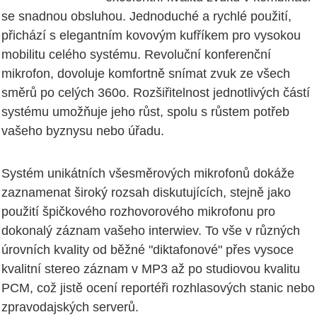
se snadnou obsluhou. Jednoduché a rychlé použití,
přichází s elegantním kovovým kufříkem pro vysokou
mobilitu celého systému. Revoluční konferenční
mikrofon, dovoluje komfortně snímat zvuk ze všech
směrů po celých 360o. Rozšiřitelnost jednotlivých částí
systému umožňuje jeho růst, spolu s růstem potřeb
vašeho byznysu nebo úřadu.
Systém unikátních všesměrových mikrofonů dokáže
zaznamenat široký rozsah diskutujících, stejně jako
použití špičkového rozhovorového mikrofonu pro
dokonalý záznam vašeho interwiev. To vše v různých
úrovních kvality od běžné "diktafonové" přes vysoce
kvalitní stereo záznam v MP3 až po studiovou kvalitu
PCM, což jistě ocení reportéři rozhlasových stanic nebo
zpravodajských serverů.