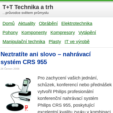
T+T Technika a trh
...průvodce světem průmyslu
Domů
Aktuality
Obrábění
Elektrotechnika
Pohony
Komponenty
Kompresory
Vytápění
Manipulační technika
Plasty
IT ve výrobě
Neztratíte ani slovo – nahrávací
systém CRS 955
26 Červen 2008
Pro zachycení vašich jednání,
schůzek, konferencí nebo přednášek
vytvořil Philips profesionální
konferenční nahrávací systém
Philips CRS 955, poskytující
excelentní kvalitu zvuku v kombinaci