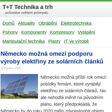
T+T Technika a trh
...průvodce světem průmyslu
Domů
Aktuality
Obrábění
Elektrotechnika
Pohony
Komponenty
Kompresory
Vytápění
Manipulační technika
Plasty
IT ve výrobě
Německo možná omezí podporu
výroby elektřiny ze solárních článků
21 Prosinec 2009
Německo možná příští rok omezí
pobídky firmám, které vyrábějí
elektřinu ze solárních článků. Nic
ale nehodlá měnit na původním
plánu, který předpokládá, že
Německo by do roku 2020 mělo zdvojnásobit objem