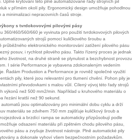
plné krytování této plně automatizované řady strojních pil
luk v přímém okolí pily. Ergonomický design umožňuje pohodlnou
 a minimalizaci nepracovních časů stroje.
ýkony s tvrdokovovými pilovými pásy
 360/460/560/660 je vyvinuta pro použití tvrdokovových pilových
automatizovaných strojů pomocí kuličkového šroubu a
dě průběžného elektronického monitorování zatížení pilového pásu
řezný posuv, i rychlost pilového pásu. Takto řízený proces je jednak
jeho životnost, na druhé straně se plynulost a bezchybnost provozu
em. I série Performance je vybavena zdokonaleným vedením
roje. Řadám Produstion a Performance je rovněž společné využití
tách pily, které jsou relevantní pro tlumení chvění. Pohon pily je
astními převodovkami s malou vůlí. Cílený vývoj této řady strojů
ch výkonů než 500 mm2/min. Například u kruhového materiálu o
a řezání kratší než 90 sekund.
y automatů jsou optimalizovány pro minimální dobu cyklu a drží
osuv materiálu se zdvihem 750 mm zajišťuje kuličkový šroub a
 rozjezdová a brzdící rampa se automaticky přizpůsobují podle
 umožňuje odsazení materiálu při zpětném chodu pilového pásu,
vového pásu a zvyšuje životnost nástroje. Plně automatické pily
ytovány a dokonale vyhoví všem bezpečnostním požadavkům.