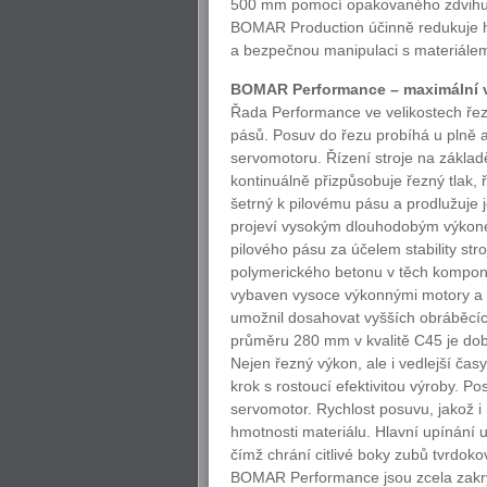
500 mm pomocí opakovaného zdvihu. Ú
BOMAR Production účinně redukuje h
a bezpečnou manipulaci s materiálem
BOMAR Performance – maximální v
Řada Performance ve velikostech řezu
pásů. Posuv do řezu probíhá u plně 
servomotoru. Řízení stroje na zákla
kontinuálně přizpůsobuje řezný tlak, 
šetrný k pilovému pásu a prodlužuje 
projeví vysokým dlouhodobým výkon
pilového pásu za účelem stability st
polymerického betonu v těch komponen
vybaven vysoce výkonnými motory a vl
umožnil dosahovat vyšších obráběcí
průměru 280 mm v kvalitě C45 je dob
Nejen řezný výkon, ale i vedlejší čas
krok s rostoucí efektivitou výroby. P
servomotor. Rychlost posuvu, jakož i
hmotnosti materiálu. Hlavní upínání
čímž chrání citlivé boky zubů tvrdoko
BOMAR Performance jsou zcela zakr