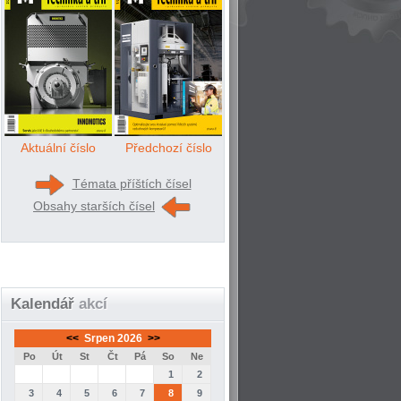
Aktuální číslo
Předchozí číslo
Témata příštích čísel
Obsahy starších čísel
Kalendář
akcí
<<
Srpen 2026
>>
Po
Út
St
Čt
Pá
So
Ne
1
2
3
4
5
6
7
8
9