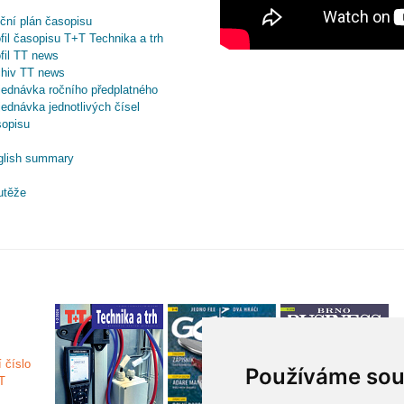
ční plán časopisu
fil časopisu T+T Technika a trh
fil TT news
chiv TT news
ednávka ročního předplatného
ednávka jednotlivých čísel
sopisu
glish summary
utěže
Používáme sou