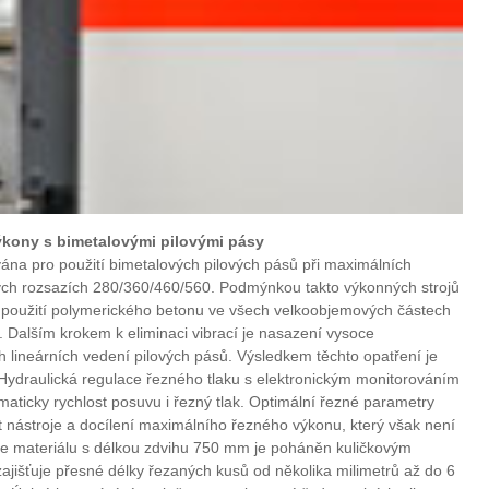
kony s bimetalovými pilovými pásy
vána pro použití bimetalových pilových pásů při maximálních
ých rozsazích 280/360/460/560. Podmýnkou takto výkonných strojů
je použití polymerického betonu ve všech velkoobjemových částech
í. Dalším krokem k eliminaci vibrací je nasazení vysoce
h lineárních vedení pilových pásů. Výsledkem těchto opatření je
Hydraulická regulace řezného tlaku s elektronickým monitorováním
maticky rychlost posuvu i řezný tlak. Optimální řezné parametry
 nástroje a docílení maximálního řezného výkonu, který však není
če materiálu s délkou zdvihu 750 mm je poháněn kuličkovým
išťuje přesné délky řezaných kusů od několika milimetrů až do 6