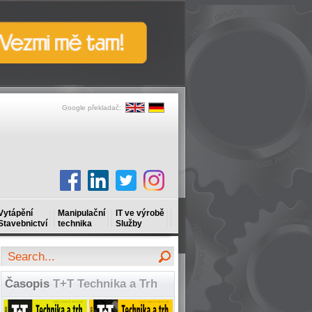
Google překladač:
Vytápění
Manipulační
IT ve výrobě
Stavebnictví
technika
Služby
Časopis
T+T Technika a Trh