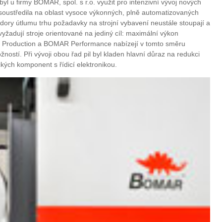
byl u firmy BOMAR, spol. s r.o. využit pro intenzivní vývoj nových
 soustředila na oblast vysoce výkonných, plně automatizovaných
zdory útlumu trhu požadavky na strojní vybavení neustále stoupají a
vyžadují stroje orientované na jediný cíl: maximální výkon
 Production a BOMAR Performance nabízejí v tomto směru
ostí. Při vývoji obou řad pil byl kladen hlavní důraz na redukci
ých komponent s řídicí elektronikou.