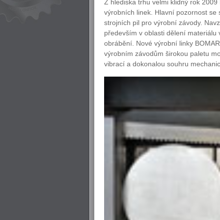
Z hlediska trhu velmi klidný rok 2009 
výrobních linek. Hlavní pozornost se
strojních pil pro výrobní závody. Nav
především v oblasti dělení materiálu 
obrábění. Nové výrobní linky BOMAR
výrobním závodům širokou paletu možn
vibrací a dokonalou souhru mechanick