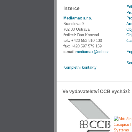
Edi
Inzerce
Pro
Mediamax s.r.o.
Pro
Brandlova 9
Ar
702 00 Ostrava
Obj
ředitel:
Dan Koneval
Obj
tel.:
+420 553 810 130
ča
fax:
+420 597 579 159
e-mail:
mediamax@ccb.cz
En
So
Kompletní kontakty
Ve vydavatelství CCB vychází: