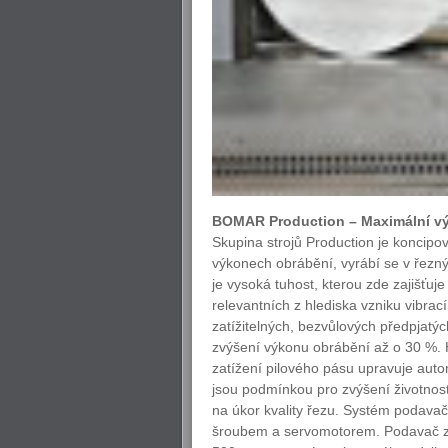
BOMAR Production – Maximální vý
Skupina strojů Production je koncipo
výkonech obrábění, vyrábí se v řezn
je vysoká tuhost, kterou zde zajišťu
relevantních z hlediska vzniku vibrac
zatížitelných, bezvůlových předpjatýc
zvýšení výkonu obrábění až o 30 %. 
zatížení pilového pásu upravuje auto
jsou podmínkou pro zvýšení životnost
na úkor kvality řezu. Systém podava
šroubem a servomotorem. Podavač zaj