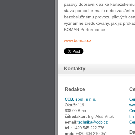
pásový dopravník až ke kartézskému 
stavu pomocí e-mailu nebo zasláním 
bezobslužnému provozu pilových cent
významně zredukovány, jak již prokáz
BOMAR Performance.
www.bomar.cz
Kontakty
Redakce
Ce
CCB, spol. s r. o.
Cen
Okružní 19
www
638 00 Brno
Cen
šéfredaktor:
Ing. Aleš Vítek
trh
e-mail:
technika@ccb.cz
Cen
tel.:
+420 545 222 776
Da
mob:
+420 604 210 051