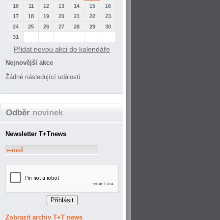
10
11
12
13
14
15
16
17
18
19
20
21
22
23
24
25
26
27
28
29
30
31
Přidat novou akci do kalendáře
Nejnovější akce
Žádné následující události
Odběr
novinek
Newsletter T+Tnews
Zobrazit archiv T+T news