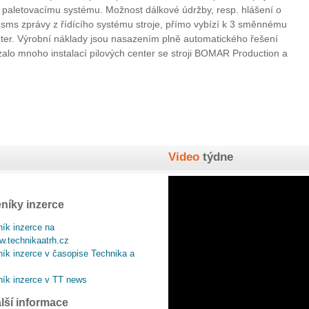
paletovacímu systému. Možnost dálkové údržby, resp. hlášení o
sms zprávy z řídícího systému stroje, přímo vybízí k 3 směnnému
er. Výrobní náklady jsou nasazením plně automatického řešení
alo mnoho instalací pilových center se stroji BOMAR Production a
Video
týdne
níky inzerce
ík inzerce na
.technikaatrh.cz
ík inzerce v časopise Technika a
ík inzerce v TT news
lší informace