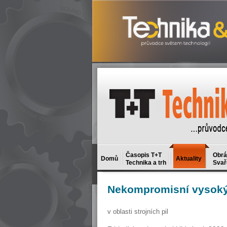
Časopis T+T
Obrá
Domů
Aktuality
Technika a trh
Svař
Nekompromisní
vysoký
v oblasti strojních pil