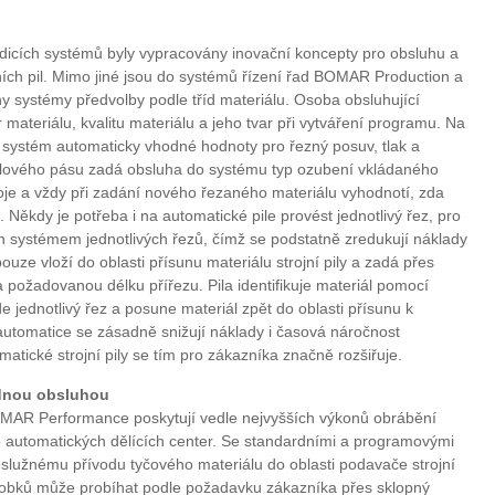
 řídicích systémů byly vypracovány inovační koncepty pro obsluhu a
jních pil. Mimo jiné jsou do systémů řízení řad BOMAR Production a
ystémy předvolby podle tříd materiálu. Osoba obsluhující
 materiálu, kvalitu materiálu a jeho tvar při vytváření programu. Na
cí systém automaticky vhodné hodnoty pro řezný posuv, tlak a
pilového pásu zadá obsluha do systému typ ozubení vkládaného
troje a vždy při zadání nového řezaného materiálu vyhodnotí, zda
. Někdy je potřeba i na automatické pile provést jednotlivý řez, pro
n systémem jednotlivých řezů, čímž se podstatně zredukují náklady
ouze vloží do oblasti přísunu materiálu strojní pily a zadá přes
 požadovanou délku přířezu. Pila identifikuje materiál pomocí
 jednotlivý řez a posune materiál zpět do oblasti přísunu k
automatice se zásadně snižují náklady i časová náročnost
matické strojní pily se tím pro zákazníka značně rozšiřuje.
ádnou obsluhou
MAR Performance poskytují vedle nejvyšších výkonů obrábění
 automatických dělících center. Se standardními a programovými
služnému přívodu tyčového materiálu do oblasti podavače strojní
brobků může probíhat podle požadavku zákazníka přes sklopný