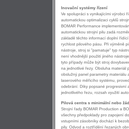
Inovační systémy řízení
Ve spolupráci s vynikajícími výrobci
automatickou optimalizaci cyklů stro
BOMAR Performance implementovány s
automatickou strojní pilu zadá rozměr
základě těchto informací doplní řídí
rychlost pilového pásu. Při výměně 
nástroje, stroj si "pamatuje" typ nás
není vhodnější použití jiného nástroje
tyto případy může být stroj dovybave
na jednotlivé řezy. Obsluha materiál p
obslužný panel parametry materiálu a
laserového měřicího systému, provede
odebrání. Díky popsané progresivní 
jednotlivého řezu, rozsah využití auto
Pilová centra s minimální nebo ž
Strojní řady BOMAR Production a BO
všechny předpoklady pro zapojení do
vstupními zásobníky dochází k bezob
pily. Odvod a roztřídění řezaných o