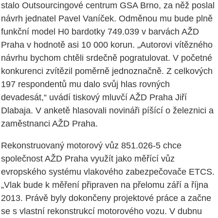
stalo Outsourcingové centrum GSA Brno, za něž poslal
návrh jednatel Pavel Vaníček. Odměnou mu bude plně
funkční model H0 bardotky 749.039 v barvách AŽD
Praha v hodnotě asi 10 000 korun. „Autorovi vítězného
návrhu bychom chtěli srdečně pogratulovat. V početné
konkurenci zvítězil poměrně jednoznačně. Z celkových
197 respondentů mu dalo svůj hlas rovných
devadesát,“ uvádí tiskový mluvčí AŽD Praha Jiří
Dlabaja. V anketě hlasovali novináři píšící o železnici a
zaměstnanci AŽD Praha.
Rekonstruovaný motorový vůz 851.026-5 chce
společnost AŽD Praha využít jako měřící vůz
evropského systému vlakového zabezpečovače ETCS.
„Vlak bude k měření připraven na přelomu září a října
2013. Právě byly dokončeny projektové práce a začne
se s vlastní rekonstrukcí motorového vozu. V dubnu