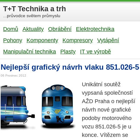
T+T Technika a trh
...průvodce světem průmyslu
Domů
Aktuality
Obrábění
Elektrotechnika
Pohony
Komponenty
Kompresory
Vytápění
Manipulační technika
Plasty
IT ve výrobě
Nejlepší grafický návrh vlaku 851.026-5
06 Prosinec 2012
Unikátní soutěž
vypsaná společností
AŽD Praha o nejlepší
návrh nové grafické
podoby motorového
vozu 851.026-5 je u
konce. Vítězem se