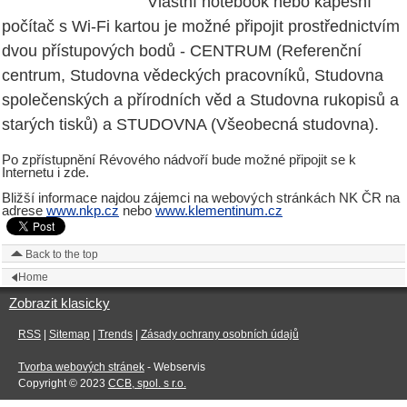
Vlastní notebook nebo kapesní
počítač s Wi-Fi kartou je možné připojit prostřednictvím
dvou přístupových bodů - CENTRUM (Referenční
centrum, Studovna vědeckých pracovníků, Studovna
společenských a přírodních věd a Studovna rukopisů a
starých tisků) a STUDOVNA (Všeobecná studovna).
Po zpřístupnění Révového nádvoří bude možné připojit se k
Internetu i zde.
Bližší informace najdou zájemci na webových stránkách NK ČR na
adrese
www.nkp.cz
nebo
www.klementinum.cz
Back to the top
Home
Zobrazit klasicky
RSS
|
Sitemap
|
Trends
|
Zásady ochrany osobních údajů
Tvorba webových stránek
- Webservis
Copyright © 2023
CCB, spol. s r.o.