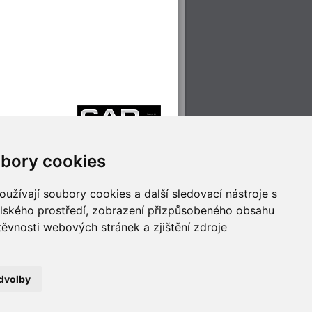
bory cookies
užívají soubory cookies a další sledovací nástroje s
elského prostředí, zobrazení přizpůsobeného obsahu
těvnosti webových stránek a zjištění zdroje
říjemné cestování
Technologie pro
ěstskou dopravou
inovaci
dvolby
no
- Webservis © 2023. Všechna práva vyhrazena.