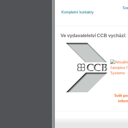
So
Kompletní kontakty
Ve vydavatelství CCB vychází:
Svět po
infor