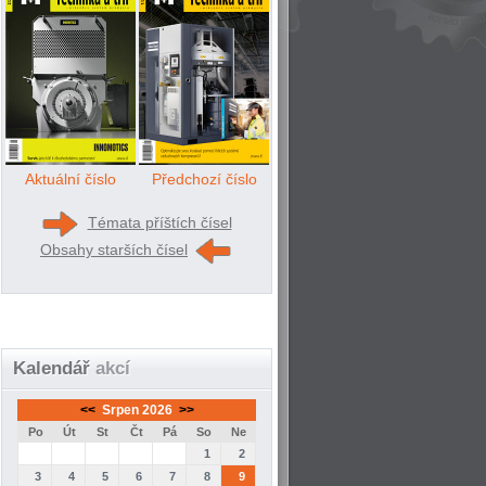
Aktuální číslo
Předchozí číslo
Témata příštích čísel
Obsahy starších čísel
Kalendář
akcí
<<
Srpen 2026
>>
Po
Út
St
Čt
Pá
So
Ne
1
2
3
4
5
6
7
8
9