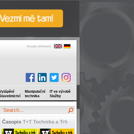
Google překladač:
Vytápění
Manipulační
IT ve výrobě
Stavebnictví
technika
Služby
Časopis
T+T Technika a Trh