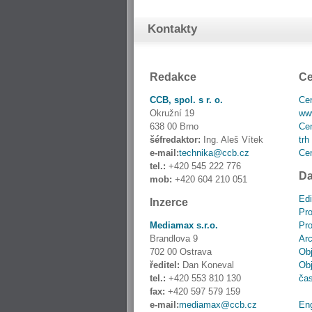
Kontakty
Redakce
Ce
CCB, spol. s r. o.
Cen
Okružní 19
www
638 00 Brno
Cen
šéfredaktor:
Ing. Aleš Vítek
trh
e-mail:
technika@ccb.cz
Cen
tel.:
+420 545 222 776
Da
mob:
+420 604 210 051
Edi
Inzerce
Pro
Mediamax s.r.o.
Pro
Brandlova 9
Ar
702 00 Ostrava
Obj
ředitel:
Dan Koneval
Obj
tel.:
+420 553 810 130
ča
fax:
+420 597 579 159
e-mail:
mediamax@ccb.cz
En