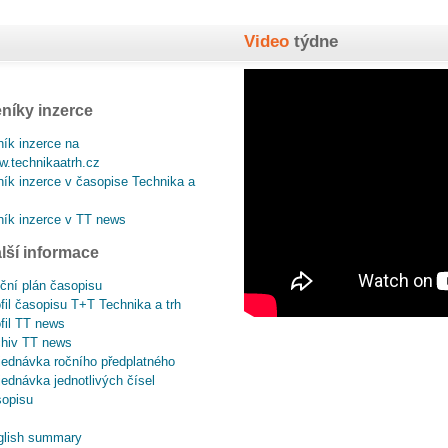
Video
týdne
níky inzerce
ík inzerce na
.technikaatrh.cz
ík inzerce v časopise Technika a
ík inzerce v TT news
lší informace
ční plán časopisu
fil časopisu T+T Technika a trh
fil TT news
chiv TT news
ednávka ročního předplatného
ednávka jednotlivých čísel
sopisu
glish summary