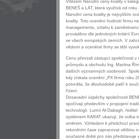
Vítězem Národní ceny kvality v kateg
BENEŠ a LÁT, která využívá od roku
Národní cena kvality je nejvyšším o
kvality. Toto ocenění hodnotí firmu ne
managementu, vztahu k zaměstnancům,
prováděno dle jednotných kritérií 
ve všech evropských zemích. V zahrani
vědomi a oceněné firmy se těší vysoké
Cenu převzali zástupci společnosti 
průmyslu a obchodu Ing. Martina Řím
dalších významných osobností. Spol
kdy získala ocenění „PX firma roku 
potvrdila, že dlouhodobě patří k sou
řízení.
Dosavadní úspěchy společnosti BENEŠ
spočívají především v propojení trad
technologií. Lumír Al-Dabagh, ředite
systémem KARAT ukazují, že volba t
směrem. Vzhledem k předchozí praxi j
rekordním čase zapracovat většinu 
současné době pro nás představuje v