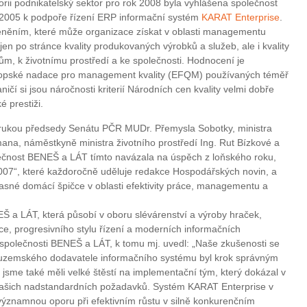
orii podnikatelský sektor pro rok 2008 byla vyhlášena společnost
 2005 k podpoře řízení ERP informační systém
KARAT Enterprise
.
ceněním, které může organizace získat v oblasti managementu
jen po stránce kvality produkovaných výrobků a služeb, ale i kvality
 k životnímu prostředí a ke společnosti. Hodnocení je
Evropské nadace pro management kvality (EFQM) používaných téměř
čí si jsou náročnosti kriterií Národních cen kvality velmi dobře
 prestiži.
z rukou předsedy Senátu PČR MUDr. Přemysla Sobotky, ministra
ana, náměstkyně ministra životního prostředí Ing. Rut Bízkové a
ečnost BENEŠ a LÁT tímto navázala na úspěch z loňského roku,
2007“, které každoročně uděluje redakce Hospodářských novin, a
časné domácí špičce v oblasti efektivity práce, managementu a
 a LÁT, která působí v oboru slévárenství a výroby hraček,
ice, progresivního stylu řízení a moderních informačních
l společnosti BENEŠ a LÁT, k tomu mj. uvedl: „Naše zkušenosti se
uzemského dodavatele informačního systému byl krok správným
sme také měli velké štěstí na implementační tým, který dokázal v
našich nadstandardních požadavků. Systém KARAT Enterprise v
ýznamnou oporu při efektivním růstu v silně konkurenčním