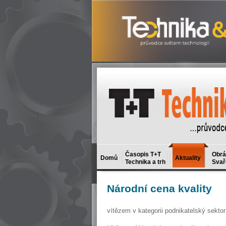
Časopis T+T
Obrá
Domů
Aktuality
Technika a trh
Svař
Národní
cena kvality
vítězem v kategorii podnikatelský sekt