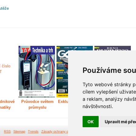
utěže
Používáme sou
Tyto webové stránky po
cílem vylepšení uživat
a reklam, analýzy návš
dnikové
Průvodce světem
Exkluzivně světem
Děláme Brno větší
P
návštěvnosti.
matiky
průmyslu
golfu
m
OK
Upravit mé pře
RSS
Sitemap
Trends
Zásady ochrany osobních údajů
Tvorba webových stránek Br