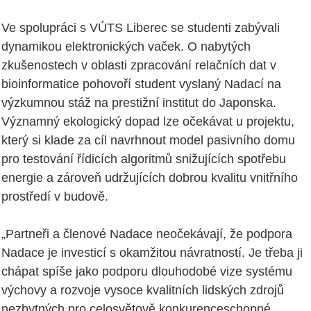
Ve spolupráci s VÚTS Liberec se studenti zabývali
dynamikou elektronických vaček. O nabytých
zkušenostech v oblasti zpracování relačních dat v
bioinformatice pohovoří student vyslaný Nadací na
výzkumnou stáž na prestižní institut do Japonska.
Významný ekologický dopad lze očekávat u projektu,
který si klade za cíl navrhnout model pasivního domu
pro testování řídicích algoritmů snižujících spotřebu
energie a zároveň udržujících dobrou kvalitu vnitřního
prostředí v budově.
„Partneři a členové Nadace neočekávají, že podpora
Nadace je investicí s okamžitou návratností. Je třeba ji
chápat spíše jako podporu dlouhodobé vize systému
výchovy a rozvoje vysoce kvalitních lidských zdrojů
nezbytných pro celosvětově konkurenceschopné