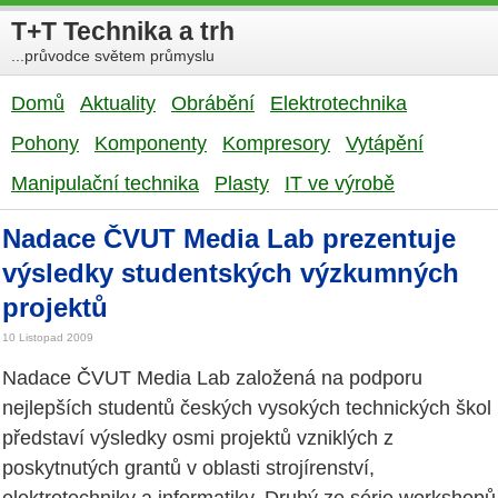
T+T Technika a trh
...průvodce světem průmyslu
Domů
Aktuality
Obrábění
Elektrotechnika
Pohony
Komponenty
Kompresory
Vytápění
Manipulační technika
Plasty
IT ve výrobě
Nadace ČVUT Media Lab prezentuje
výsledky studentských výzkumných
projektů
10 Listopad 2009
Nadace ČVUT Media Lab založená na podporu
nejlepších studentů českých vysokých technických škol
představí výsledky osmi projektů vzniklých z
poskytnutých grantů v oblasti strojírenství,