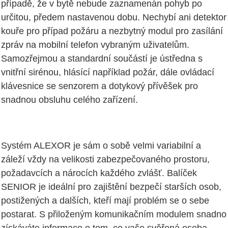
případě, že v bytě nebude zaznamenán pohyb po
určitou, předem nastavenou dobu. Nechybí ani detektor
kouře pro případ požáru a nezbytný modul pro zasílání
zpráv na mobilní telefon vybraným uživatelům.
Samozřejmou a standardní součástí je ústředna s
vnitřní sirénou, hlásící například požár, dále ovládací
klávesnice se senzorem a dotykový přívěšek pro
snadnou obsluhu celého zařízení.
Systém ALEXOR je sám o sobě velmi variabilní a
záleží vždy na velikosti zabezpečovaného prostoru,
požadavcích a nárocích každého zvlášť. Balíček
SENIOR je ideální pro zajištění bezpečí starších osob,
postižených a dalších, kteří mají problém se o sebe
postarat. S přiloženým komunikačním modulem snadno
získáváte informace o tom, co vaše svěřená osoba