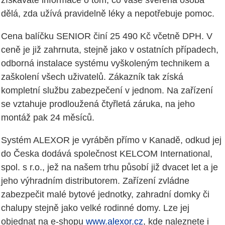
dělá, zda užívá pravidelně léky a nepotřebuje pomoc.
Cena balíčku SENIOR činí 25 490 Kč včetně DPH. V
ceně je již zahrnuta, stejně jako v ostatních případech,
odborná instalace systému vyškoleným technikem a
zaškolení všech uživatelů. Zákazník tak získá
kompletní službu zabezpečení v jednom. Na zařízení
se vztahuje prodloužená čtyřletá záruka, na jeho
montáž pak 24 měsíců.
Systém ALEXOR je vyráběn přímo v Kanadě, odkud jej
do Česka dodává společnost KELCOM International,
spol. s r.o., jež na našem trhu působí již dvacet let a je
jeho výhradním distributorem. Zařízení zvládne
zabezpečit malé bytové jednotky, zahradní domky či
chalupy stejně jako velké rodinné domy. Lze jej
objednat na e-shopu
www.alexor.cz
, kde naleznete i