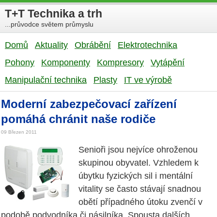
T+T Technika a trh
...průvodce světem průmyslu
Domů
Aktuality
Obrábění
Elektrotechnika
Pohony
Komponenty
Kompresory
Vytápění
Manipulační technika
Plasty
IT ve výrobě
Moderní zabezpečovací zařízení
pomáhá chránit naše rodiče
09 Březen 2011
Senioři jsou nejvíce ohroženou
skupinou obyvatel. Vzhledem k
úbytku fyzických sil i mentální
vitality se často stávají snadnou
obětí případného útoku zvenčí v
podobě podvodníka či násilníka. Spousta dalších