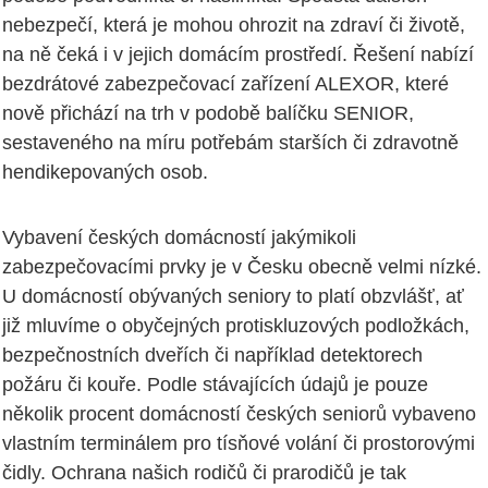
nebezpečí, která je mohou ohrozit na zdraví či životě,
na ně čeká i v jejich domácím prostředí. Řešení nabízí
bezdrátové zabezpečovací zařízení ALEXOR, které
nově přichází na trh v podobě balíčku SENIOR,
sestaveného na míru potřebám starších či zdravotně
hendikepovaných osob.
Vybavení českých domácností jakýmikoli
zabezpečovacími prvky je v Česku obecně velmi nízké.
U domácností obývaných seniory to platí obzvlášť, ať
již mluvíme o obyčejných protiskluzových podložkách,
bezpečnostních dveřích či například detektorech
požáru či kouře. Podle stávajících údajů je pouze
několik procent domácností českých seniorů vybaveno
vlastním terminálem pro tísňové volání či prostorovými
čidly. Ochrana našich rodičů či prarodičů je tak