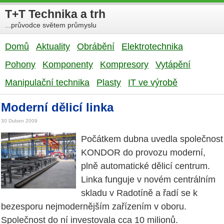
T+T Technika a trh
...průvodce světem průmyslu
Domů
Aktuality
Obrábění
Elektrotechnika
Pohony
Komponenty
Kompresory
Vytápění
Manipulační technika
Plasty
IT ve výrobě
Moderní dělicí linka
30 Duben 2009
Počátkem dubna uvedla společnost
KONDOR do provozu moderní,
plně automatické dělicí centrum.
Linka funguje v novém centrálním
skladu v Radotíně a řadí se k
bezesporu nejmodernějším zařízením v oboru.
Společnost do ní investovala cca 10 milionů.