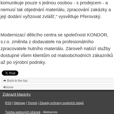
komunikuje pouze s jednou osobou - s prodejcem - a
nemusí tak objednání materiálu, zpracování zakázky a
její dodání vyřizovat zvlášť,“ vysvětluje Přerovský.
Modernizací dělicího centra se společnost KONDOR,
s.r.o. změnila z dodavatele na profesionálního
zpracovatele hutního materiálu. Zároveň nabízí služby
dostupné všem klientům od maloobchodních zákazníků
až po výrobní podniky.
Back to the top
Home
Zobrazit klasicky
RSS
|
Sitemap
|
Trends
|
Zásady ochrany osobních údajů
Tvorba webových stránek
- Webservis