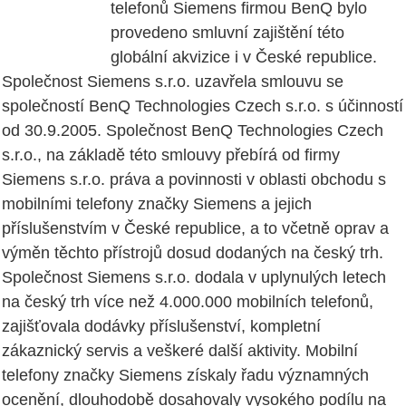
telefonů Siemens firmou BenQ bylo
provedeno smluvní zajištění této
globální akvizice i v České republice.
Společnost Siemens s.r.o. uzavřela smlouvu se
společností BenQ Technologies Czech s.r.o. s účinností
od 30.9.2005. Společnost BenQ Technologies Czech
s.r.o., na základě této smlouvy přebírá od firmy
Siemens s.r.o. práva a povinnosti v oblasti obchodu s
mobilními telefony značky Siemens a jejich
příslušenstvím v České republice, a to včetně oprav a
výměn těchto přístrojů dosud dodaných na český trh.
Společnost Siemens s.r.o. dodala v uplynulých letech
na český trh více než 4.000.000 mobilních telefonů,
zajišťovala dodávky příslušenství, kompletní
zákaznický servis a veškeré další aktivity. Mobilní
telefony značky Siemens získaly řadu významných
ocenění, dlouhodobě dosahovaly vysokého podílu na