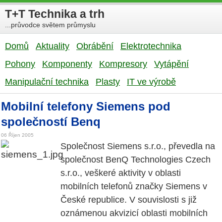
T+T Technika a trh
...průvodce světem průmyslu
Domů
Aktuality
Obrábění
Elektrotechnika
Pohony
Komponenty
Kompresory
Vytápění
Manipulační technika
Plasty
IT ve výrobě
Mobilní telefony Siemens pod
společností Benq
06 Říjen 2005
Společnost Siemens s.r.o., převedla na
společnost BenQ Technologies Czech
s.r.o., veškeré aktivity v oblasti
mobilních telefonů značky Siemens v
České republice. V souvislosti s již
oznámenou akvizicí oblasti mobilních