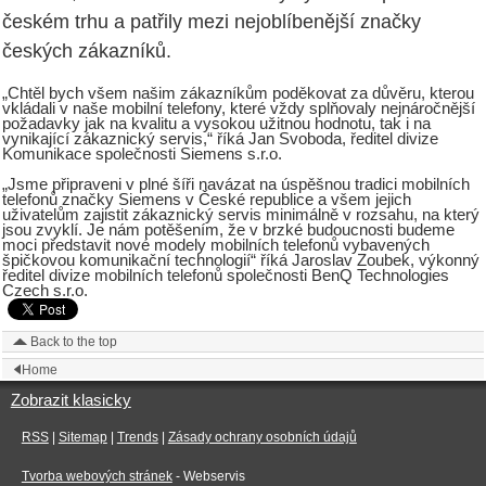
českém trhu a patřily mezi nejoblíbenější značky
českých zákazníků.
„Chtěl bych všem našim zákazníkům poděkovat za důvěru, kterou
vkládali v naše mobilní telefony, které vždy splňovaly nejnáročnější
požadavky jak na kvalitu a vysokou užitnou hodnotu, tak i na
vynikající zákaznický servis,“ říká Jan Svoboda, ředitel divize
Komunikace společnosti Siemens s.r.o.
„Jsme připraveni v plné šíři navázat na úspěšnou tradici mobilních
telefonů značky Siemens v České republice a všem jejich
uživatelům zajistit zákaznický servis minimálně v rozsahu, na který
jsou zvyklí. Je nám potěšením, že v brzké budoucnosti budeme
moci představit nové modely mobilních telefonů vybavených
špičkovou komunikační technologií“ říká Jaroslav Zoubek, výkonný
ředitel divize mobilních telefonů společnosti BenQ Technologies
Czech s.r.o.
Back to the top
Home
Zobrazit klasicky
RSS
|
Sitemap
|
Trends
|
Zásady ochrany osobních údajů
Tvorba webových stránek
- Webservis