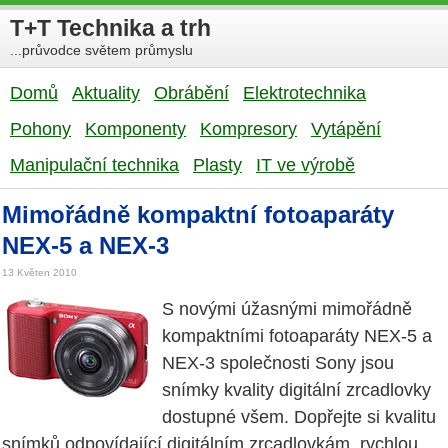
T+T Technika a trh
...průvodce světem průmyslu
Domů
Aktuality
Obrábění
Elektrotechnika
Pohony
Komponenty
Kompresory
Vytápění
Manipulační technika
Plasty
IT ve výrobě
Mimořádně kompaktní fotoaparáty
NEX-5 a NEX-3
13 Květen 2010
S novými úžasnými mimořádně
kompaktními fotoaparáty NEX-5 a
NEX-3 společnosti Sony jsou
snímky kvality digitální zrcadlovky
dostupné všem. Dopřejte si kvalitu
snímků odpovídající digitálním zrcadlovkám, rychlou