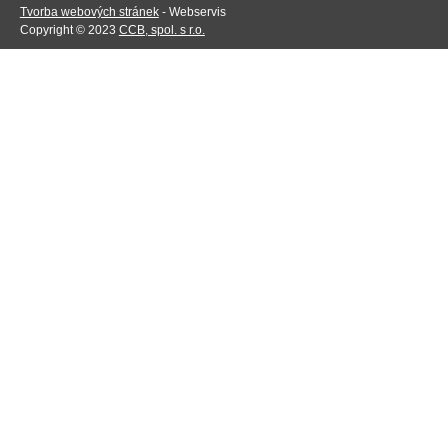
Tvorba webových stránek
- Webservis
Copyright © 2023
CCB, spol. s r.o.