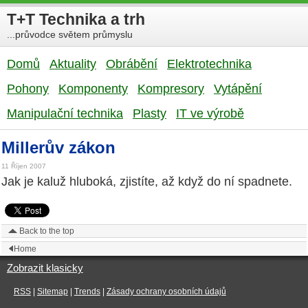
T+T Technika a trh
...průvodce světem průmyslu
Domů
Aktuality
Obrábění
Elektrotechnika
Pohony
Komponenty
Kompresory
Vytápění
Manipulační technika
Plasty
IT ve výrobě
Millerův zákon
11 Říjen 2007
Jak je kaluž hluboká, zjistíte, až když do ní spadnete.
Back to the top
Home
Zobrazit klasicky
RSS
|
Sitemap
|
Trends
|
Zásady ochrany osobních údajů