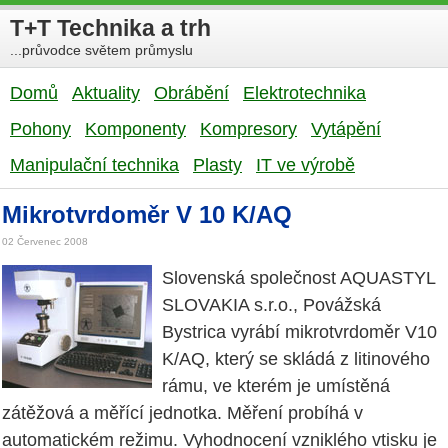
T+T Technika a trh
...průvodce světem průmyslu
Domů
Aktuality
Obrábění
Elektrotechnika
Pohony
Komponenty
Kompresory
Vytápění
Manipulační technika
Plasty
IT ve výrobě
Mikrotvrdoměr V 10 K/AQ
02 Červenec 2008
Slovenská společnost AQUASTYL
SLOVAKIA s.r.o., Povážská
Bystrica vyrábí mikrotvrdoměr V10
K/AQ, který se skládá z litinového
rámu, ve kterém je umístěná
zátěžová a měřící jednotka. Měření probíhá v
automatickém režimu. Vyhodnocení vzniklého vtisku je