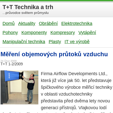
T+T Technika a trh
...průvodce světem průmyslu
Domů
Aktuality
Obrábění
Elektrotechnika
Pohony
Komponenty
Kompresory
Vytápění
Manipulační technika
Plasty
IT ve výrobě
Měření objemových průtoků vzduchu
24 Únor 2009
T+T 1-2/2009
Firma Airflow Developments Ltd.,
která již více jak 50. let představuje
špičkového výrobce měřicí techniky
v oblasti vzduchotechniky
představila před dvěma lety novou
generaci přístrojů. Vlajkovou lodí