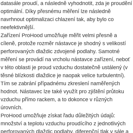
datasále proudí, a následně vyhodnotit, zda je proudění
optimální. Díky přesnému měření lze následně
navrhnout optimalizaci chlazení tak, aby bylo co
neefektivnější.
Zařízení ProHood umožňuje měřit velmi přesně a
cíleně, protože rozměr nástavce je shodný s velikostí
perforovaných dlaždic zdvojené podlahy. Samotné
měření se provádí na vrcholu nástavce zařízení, neboť
v této oblasti je proud vzduchu dostatečně ustálený (v
těsné blízkosti dlaždice je naopak velice turbulentní).
Tím se zabrání případnému zkreslení naměřených
hodnot. Nástavec lze také využít pro zjištění průtoku
vzduchu přímo rackem, a to dokonce v různých
úrovních.
ProHood umožňuje získat řadu důležitých údajů:
množství a teplotu vzduchu proudícího z jednotlivých
perforovaných dlaždic podlahy, diferenční tlak v sále a