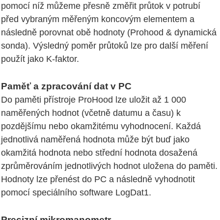
pomocí níž můžeme přesně změřit průtok v potrubí
před vybraným měřeným koncovým elementem a
následně porovnat obě hodnoty (Prohood & dynamická
sonda). Výsledný poměr průtoků lze pro další měření
použít jako K-faktor.
Paměť a zpracování dat v PC
Do paměti přístroje ProHood lze uložit až 1 000
naměřených hodnot (včetně datumu a času) k
pozdějšímu nebo okamžitému vyhodnocení. Každá
jednotlivá naměřená hodnota může být buď jako
okamžitá hodnota nebo střední hodnota dosažená
zprůměrováním jednotlivých hodnot uložena do paměti.
Hodnoty lze přenést do PC a následně vyhodnotit
pomocí speciálního software LogDat1.
Precizní mikromanometr