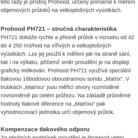
této řady je přístroj Prohood, určený primárně k měření
objemových průtoků na velkoplošných vyústkách.
Prohood PH721 – stručná charakteristika
PH721 dokáže rychle a přesně průtok v rozsahu od 42
do 4 250 m3/hod na vířivých a velkoplošných
vyústkách. Lze jej použít k měření jak na straně sání,
tak i na výtlaku, přičemž směr proudění je na displeji
graficky indikován. Prohood PH721 využívá speciální
tlakovou 16bodovou oboustrannou sondu „Matrix“. V
trubkách „Matrixu“ jsou měřicí otvory rozmístěné
rovnoměrně po celém průřezu. Na základě průměrné
hodnoty tlakové diference na „Matrixu“ pak
vyhodnocovací jednotka určí objemový průtok.
Kompenzace tlakového odporu
Za ideálních podmínek proudění je ProHood velmi