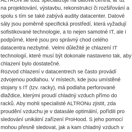
na projektování, výstavbu, rekonstrukci či rozšiřování a
spolu s tím se také zabývá audity datacenter. Datové
sály jsou poměrně specifická prostředí, která vyžadují
sofistikované technologie, a to nejen samotné IT, ale i
podpůrné, které jsou pro správný chod celého
datacentra nezbytné. Velmi důležité je chlazení IT
technologií, které musí být dokonale nastaveno tak, aby
chlazení bylo dostatečné.
Rozvod chlazení v datacentrech se často provádí
zdvojenou podlahou. V místech, kde jsou umístěné
stojany s IT (tzv. racky), má podlaha perforované
dlaždice, kterými proudí chladný vzduch přímo do
racků. Aby mohli specialisté ALTRONu zjistit, zda
proudění vzduchu je v datasále optimální, pořídili pro
sledování unikátní zařízení ProHood. S jeho pomocí
mohou přesně sledovat, jak a kam chladný vzduch v