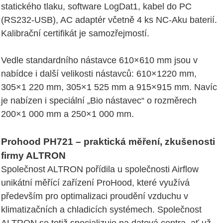
statického tlaku, software LogDat1, kabel do PC
(RS232-USB), AC adaptér včetně 4 ks NC-Aku baterií.
Kalibrační certifikát je samozřejmostí.
Vedle standardního nástavce 610×610 mm jsou v
nabídce i další velikosti nástavců: 610×1220 mm,
305×1 220 mm, 305×1 525 mm a 915×915 mm. Navíc
je nabízen i speciální „Bio nástavec“ o rozměrech
200×1 000 mm a 250×1 000 mm.
Prohood PH721 – praktická měření, zkušenosti
firmy ALTRON
Společnost ALTRON pořídila u společnosti Airflow
unikátní měřící zařízení ProHood, které využívá
především pro optimalizaci proudění vzduchu v
klimatizačních a chladicích systémech. Společnost
ALTRON se totiž specializuje na datová centra, ať už