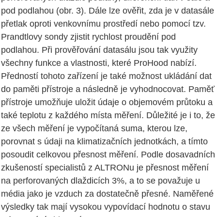
pod podlahou (obr. 3). Dále lze ověřit, zda je v datasále
přetlak oproti venkovnímu prostředí nebo pomocí tzv.
Prandtlovy sondy zjistit rychlost proudění pod
podlahou. Při prověřování datasálu jsou tak využity
všechny funkce a vlastnosti, které ProHood nabízí.
Předností tohoto zařízení je také možnost ukládání dat
do paměti přístroje a následně je vyhodnocovat. Paměť
přístroje umožňuje uložit údaje o objemovém průtoku a
také teplotu z každého místa měření. Důležité je i to, že
ze všech měření je vypočítaná suma, kterou lze,
porovnat s údaji na klimatizačních jednotkách, a tímto
posoudit celkovou přesnost měření. Podle dosavadních
zkušeností specialistů z ALTRONu je přesnost měření
na perforovaných dlaždicích 3%, a to se považuje u
média jako je vzduch za dostatečně přesné. Naměřené
výsledky tak mají vysokou vypovídací hodnotu o stavu