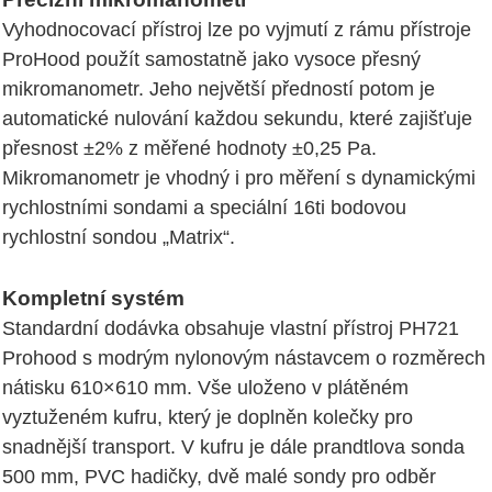
Vyhodnocovací přístroj lze po vyjmutí z rámu přístroje
ProHood použít samostatně jako vysoce přesný
mikromanometr. Jeho největší předností potom je
automatické nulování každou sekundu, které zajišťuje
přesnost ±2% z měřené hodnoty ±0,25 Pa.
Mikromanometr je vhodný i pro měření s dynamickými
rychlostními sondami a speciální 16ti bodovou
rychlostní sondou „Matrix“.
Kompletní systém
Standardní dodávka obsahuje vlastní přístroj PH721
Prohood s modrým nylonovým nástavcem o rozměrech
nátisku 610×610 mm. Vše uloženo v plátěném
vyztuženém kufru, který je doplněn kolečky pro
snadnější transport. V kufru je dále prandtlova sonda
500 mm, PVC hadičky, dvě malé sondy pro odběr