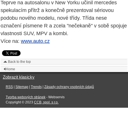
Teprve na autosalonu v New Yorku učinil mercedes
spekulacím přítrž a konečně prezentoval sériovou
podobu nového modelu, nové třídy. Třída nese
označení písmene R a zcela "nečekaně" v sobě spojuje
vlastnosti SUV, MPV a kombi.
Více na:
www.auto.cz
Back to the top
Home
Zobrazit klasicky
RSS
|
Sitemap
|
Trends
|
Zásady ochrany osobních údajů
Tvorba webových stránek
- Webservis
Copyright © 2023
CCB, spol. s r.o.