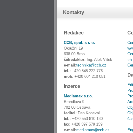
Kontakty
Redakce
Ce
CCB, spol. s r. o.
Cen
Okružní 19
www
638 00 Brno
Cen
šéfredaktor:
Ing. Aleš Vítek
trh
e-mail:
technika@ccb.cz
Cen
tel.:
+420 545 222 776
Da
mob:
+420 604 210 051
Edi
Inzerce
Pro
Mediamax s.r.o.
Pro
Brandlova 9
Ar
702 00 Ostrava
Obj
ředitel:
Dan Koneval
Obj
tel.:
+420 553 810 130
ča
fax:
+420 597 579 159
e-mail:
mediamax@ccb.cz
En