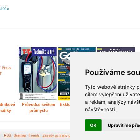
utěže
Používáme sou
Tyto webové stránky po
cílem vylepšení uživat
a reklam, analýzy návš
dnikové
Průvodce světem
Exkluzivně světem
Děláme Brno větší
P
návštěvnosti.
matiky
průmyslu
golfu
m
OK
Upravit mé pře
RSS
Sitemap
Trends
Zásady ochrany osobních údajů
Tvorba webových stránek Br