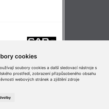
bory cookies
užívají soubory cookies a další sledovací nástroje s
elského prostředí, zobrazení přizpůsobeného obsahu
těvnosti webových stránek a zjištění zdroje
říjemné cestování
Technologie pro
ěstskou dopravou
inovaci
dvolby
no
- Webservis © 2023. Všechna práva vyhrazena.