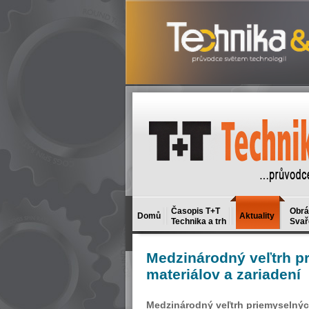
Časopis T+T
Obrá
Domů
Aktuality
Technika a trh
Svař
Medzinárodný
veľtrh p
materiálov a zariadení
Medzinárodný veľtrh priemyselnýc