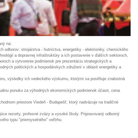
ný na:
h odborov: strojárstva - hutníctva, energetiky - elektroniky, chemického
hnológii a dopravnej infraštruktúry a ich postavenie v ďalších sektoroch,
oroch a vytvorenie podmienok pre prezentáciu strategických a
dných politických a hospodárskych združení v oblasti energetiky a
eru, výsledky ich vedeckého výskumu, ktorými sa posilňuje znalostná
ktuálnu ponuku za výhodných ekonomických podmienok účasti, cena
bchodnom priestore Viedeň - Budapešť, ktorý nadväzuje na tradičné
ujúce rezorty, profesné zväzy a vysoké školy. Pripravovaný odborný
vého typu "priemyselného" veľtrhu.