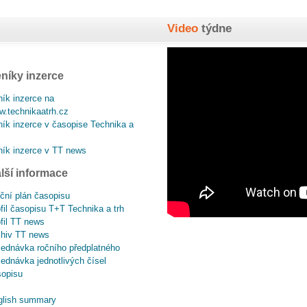
Video
týdne
níky inzerce
ík inzerce na
.technikaatrh.cz
ík inzerce v časopise Technika a
ík inzerce v TT news
lší informace
ční plán časopisu
fil časopisu T+T Technika a trh
fil TT news
chiv TT news
ednávka ročního předplatného
ednávka jednotlivých čísel
sopisu
glish summary