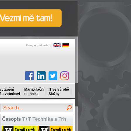
Google překladač:
Vytápění
Manipulační
IT ve výrobě
Stavebnictví
technika
Služby
Časopis
T+T Technika a Trh