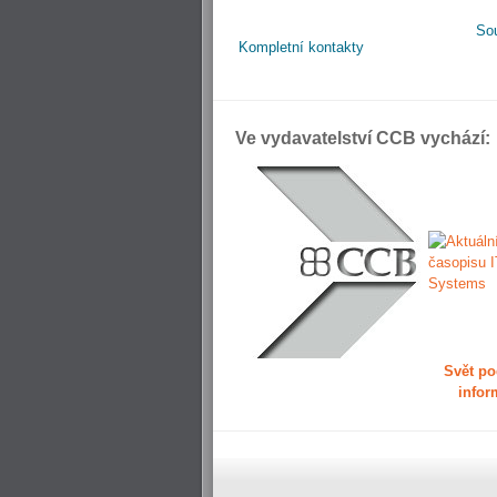
So
Kompletní kontakty
Ve vydavatelství CCB vychází:
Svět po
infor