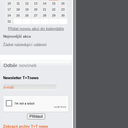
10
11
12
13
14
15
16
17
18
19
20
21
22
23
24
25
26
27
28
29
30
31
Přidat novou akci do kalendáře
Nejnovější akce
Žádné následující události
Odběr
novinek
Newsletter T+Tnews
Zobrazit archiv T+T news