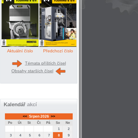
Aktuální číslo
Předchozí číslo
Témata příštích čísel
Obsahy starších čísel
Kalendář
akcí
<<
Srpen 2026
>>
Po
Út
St
Čt
Pá
So
Ne
1
2
3
4
5
6
7
8
9