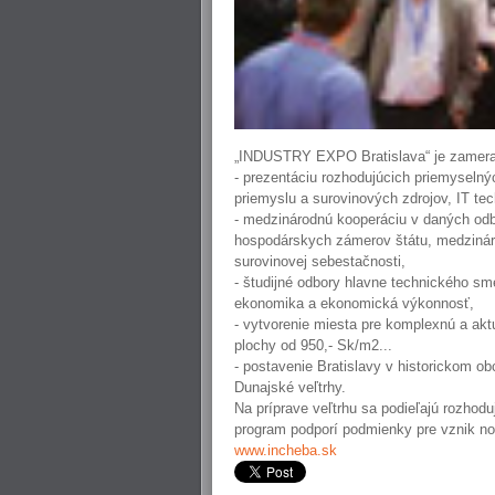
„INDUSTRY EXPO Bratislava“ je zamera
- prezentáciu rozhodujúcich priemyselnýc
priemyslu a surovinových zdrojov, IT tec
- medzinárodnú kooperáciu v daných odb
hospodárskych zámerov štátu, medzináro
surovinovej sebestačnosti,
- študijné odbory hlavne technického sm
ekonomika a ekonomická výkonnosť,
- vytvorenie miesta pre komplexnú a a
plochy od 950,- Sk/m2...
- postavenie Bratislavy v historickom o
Dunajské veľtrhy.
Na príprave veľtrhu sa podieľajú rozhod
program podporí podmienky pre vznik no
www.incheba.sk