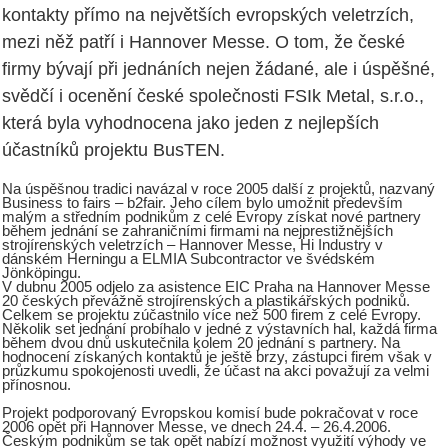
kontakty přímo na největších evropských veletrzích,
mezi něž patří i Hannover Messe. O tom, že české
firmy bývají při jednáních nejen žádané, ale i úspěšné,
svědčí i ocenění české společnosti FSIk Metal, s.r.o.,
která byla vyhodnocena jako jeden z nejlepších
účastníků projektu BusTEN.
Na úspěšnou tradici navázal v roce 2005 další z projektů, nazvaný
Business to fairs – b2fair. Jeho cílem bylo umožnit především
malým a středním podnikům z celé Evropy získat nové partnery
během jednání se zahraničními firmami na nejprestižnějších
strojírenských veletrzích – Hannover Messe, Hi Industry v
dánském Herningu a ELMIA Subcontractor ve švédském
Jönköpingu.
V dubnu 2005 odjelo za asistence EIC Praha na Hannover Messe
20 českých převážně strojírenských a plastikářských podniků.
Celkem se projektu zúčastnilo více než 500 firem z celé Evropy.
Několik set jednání probíhalo v jedné z výstavních hal, každá firma
během dvou dnů uskutečnila kolem 20 jednání s partnery. Na
hodnocení získaných kontaktů je ještě brzy, zástupci firem však v
průzkumu spokojenosti uvedli, že účast na akci považují za velmi
přínosnou.
Projekt podporovaný Evropskou komisí bude pokračovat v roce
2006 opět při Hannover Messe, ve dnech 24.4. – 26.4.2006.
Českým podnikům se tak opět nabízí možnost využití výhody ve