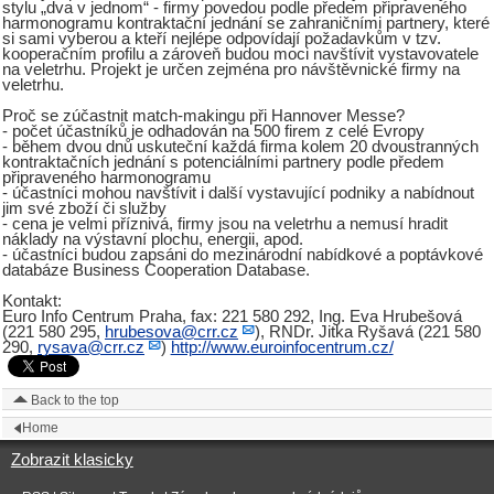
stylu „dva v jednom“ - firmy povedou podle předem připraveného
harmonogramu kontraktační jednání se zahraničními partnery, které
si sami vyberou a kteří nejlépe odpovídají požadavkům v tzv.
kooperačním profilu a zároveň budou moci navštívit vystavovatele
na veletrhu. Projekt je určen zejména pro návštěvnické firmy na
veletrhu.
Proč se zúčastnit match-makingu při Hannover Messe?
- počet účastníků je odhadován na 500 firem z celé Evropy
- během dvou dnů uskuteční každá firma kolem 20 dvoustranných
kontraktačních jednání s potenciálními partnery podle předem
připraveného harmonogramu
- účastníci mohou navštívit i další vystavující podniky a nabídnout
jim své zboží či služby
- cena je velmi příznivá, firmy jsou na veletrhu a nemusí hradit
náklady na výstavní plochu, energii, apod.
- účastníci budou zapsáni do mezinárodní nabídkové a poptávkové
databáze Business Cooperation Database.
Kontakt:
Euro Info Centrum Praha, fax: 221 580 292, Ing. Eva Hrubešová
(221 580 295,
hrubesova@crr.cz
), RNDr. Jitka Ryšavá (221 580
290,
rysava@crr.cz
)
http://www.euroinfocentrum.cz/
Back to the top
Home
Zobrazit klasicky