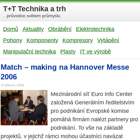
T+T Technika a trh
...průvodce světem průmyslu
Domů
Aktuality
Obrábění
Elektrotechnika
Pohony
Komponenty
Kompresory
Vytápění
Manipulační technika
Plasty
IT ve výrobě
Match – making na Hannover Messe
2006
15 Březen 2006
Mezinárodní síť Euro Info Center
založená Generálním ředitelstvím
pro podnikání Evropské komise
pomáhá firmám nalézt partnery pro
podnikání. To vše na základě
projektů, v jejichž rámci mohou účastníci navázat