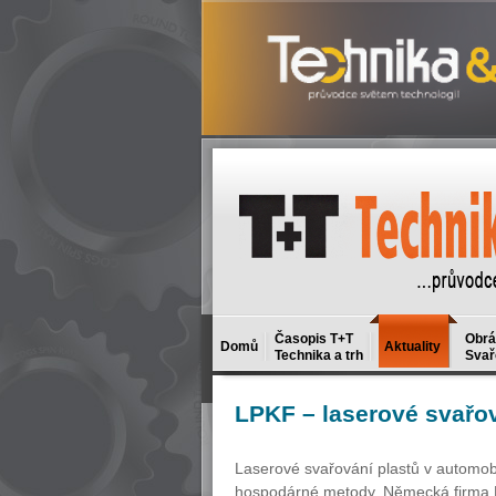
Časopis T+T
Obrá
Domů
Aktuality
Technika a trh
Svař
LPKF
– laserové svařo
Laserové svařování plastů v automob
hospodárné metody. Německá firma L