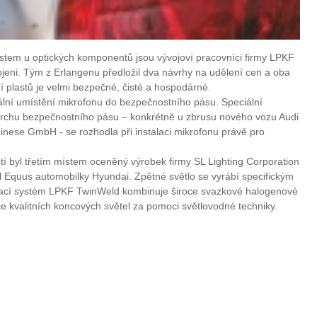
ístem u optických komponentů jsou vývojoví pracovníci firmy LPKF
jeni. Tým z Erlangenu předložil dva návrhy na udělení cen a oba
 plastů je velmi bezpečné, čisté a hospodárné.
ální umístění mikrofonu do bezpečnostního pásu. Speciální
vrchu bezpečnostního pásu – konkrétně u zbrusu nového vozu Audi
inese GmbH - se rozhodla při instalaci mikrofonu právě pro
stí byl třetím místem oceněný výrobek firmy SL Lighting Corporation
l Equus automobilky Hyundai. Zpětné světlo se vyrábí specifickým
ací systém LPKF TwinWeld kombinuje široce svazkové halogenové
e kvalitních koncových světel za pomoci světlovodné techniky.