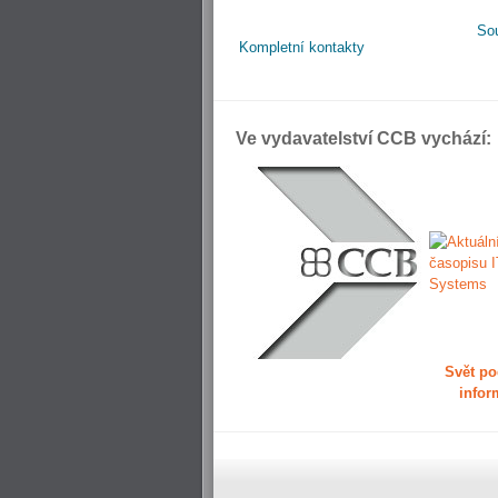
So
Kompletní kontakty
Ve vydavatelství CCB vychází:
Svět po
infor