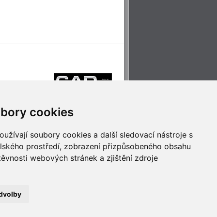
bory cookies
užívají soubory cookies a další sledovací nástroje s
elského prostředí, zobrazení přizpůsobeného obsahu
těvnosti webových stránek a zjištění zdroje
říjemné cestování
Technologie pro
ěstskou dopravou
inovaci
dvolby
no
- Webservis © 2023. Všechna práva vyhrazena.