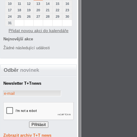
10
11
12
13
14
15
16
17
18
19
20
21
22
23
24
25
26
27
28
29
30
31
Přidat novou akci do kalendáře
Nejnovější akce
Žádné následující události
Odběr
novinek
Newsletter T+Tnews
Zobrazit archiv T+T news