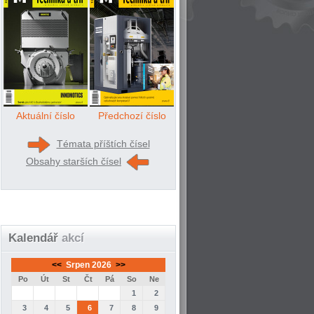
Aktuální číslo
Předchozí číslo
Témata příštích čísel
Obsahy starších čísel
Kalendář
akcí
<<
Srpen 2026
>>
Po
Út
St
Čt
Pá
So
Ne
1
2
3
4
5
6
7
8
9