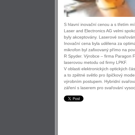
S hlavní inovační cenou a s třetím m
Laser and Electronics AG velmi spoko
byly akceptovány. Laserové svařování
Inovační cena byla udělena za optim
mikrofon byl zafixovaný přímo na po
R Spyder. Výrobce – firma Paragon F
laserovou metodu od firmy LPKF.
V oblasti elektronických optických čá
a to zpětné světlo pro špičkový mode
výrobním postupem. Hybridní svařov
záření s laserem pro svařování vysoc