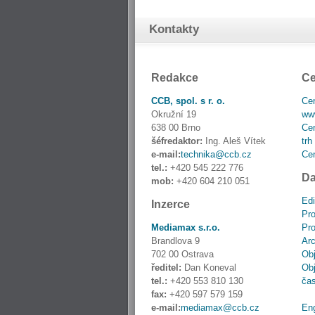
Kontakty
Redakce
Ce
CCB, spol. s r. o.
Cen
Okružní 19
www
638 00 Brno
Cen
šéfredaktor:
Ing. Aleš Vítek
trh
e-mail:
technika@ccb.cz
Cen
tel.:
+420 545 222 776
Da
mob:
+420 604 210 051
Edi
Inzerce
Pro
Mediamax s.r.o.
Pro
Brandlova 9
Ar
702 00 Ostrava
Obj
ředitel:
Dan Koneval
Obj
tel.:
+420 553 810 130
ča
fax:
+420 597 579 159
e-mail:
mediamax@ccb.cz
En