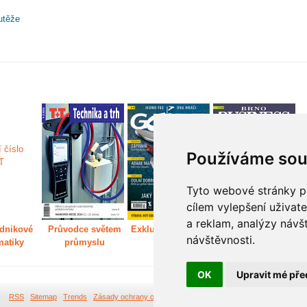
utěže
Používáme sou
Tyto webové stránky po
cílem vylepšení uživat
a reklam, analýzy návš
dnikové
Průvodce světem
Exkluzivně světem
Děláme Brno větší
P
návštěvnosti.
matiky
průmyslu
golfu
m
OK
Upravit mé pře
RSS
Sitemap
Trends
Zásady ochrany osobních údajů
Tvorba webových stránek Br