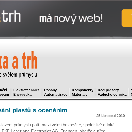
bění
Elektrotechnika
Pohony
Komponenty
Kompresory
ování
Energetika
Automatizace
Materiály
Vzduchotechnika
vání plastů s oceněním
25 Listopad 2010
ilovém průmyslu patří mezi velmi bezpečné, spolehlivé a také
PKF Laser and Electronics AG, Erlangen, obdržela před