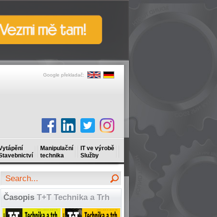
Google překladač:
Vytápění
Manipulační
IT ve výrobě
Stavebnictví
technika
Služby
Časopis
T+T Technika a Trh