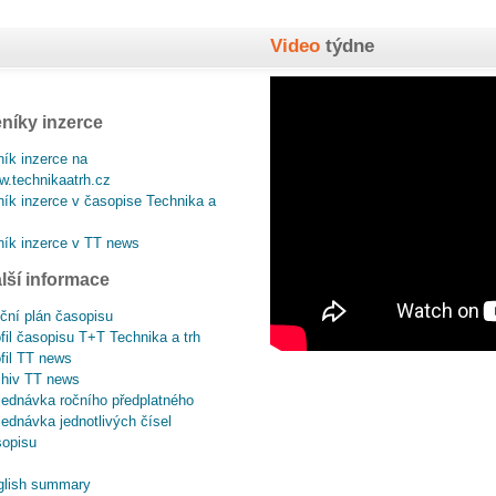
Video
týdne
níky inzerce
ík inzerce na
.technikaatrh.cz
ík inzerce v časopise Technika a
ík inzerce v TT news
lší informace
ční plán časopisu
fil časopisu T+T Technika a trh
fil TT news
chiv TT news
ednávka ročního předplatného
ednávka jednotlivých čísel
sopisu
glish summary