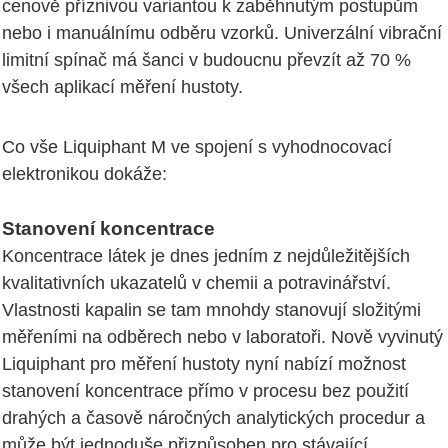
cenově příznivou variantou k zaběhnutým postupům
nebo i manuálnímu odběru vzorků. Univerzální vibrační
limitní spínač má šanci v budoucnu převzít až 70 %
všech aplikací měření hustoty.
Co vše Liquiphant M ve spojení s vyhodnocovací
elektronikou dokáže:
Stanovení koncentrace
Koncentrace látek je dnes jedním z nejdůležitějších
kvalitativních ukazatelů v chemii a potravinářství.
Vlastnosti kapalin se tam mnohdy stanovují složitými
měřeními na odběrech nebo v laboratoři. Nově vyvinutý
Liquiphant pro měření hustoty nyní nabízí možnost
stanovení koncentrace přímo v procesu bez použití
drahých a časově náročných analytických procedur a
může být jednoduše přizpůsoben pro stávající