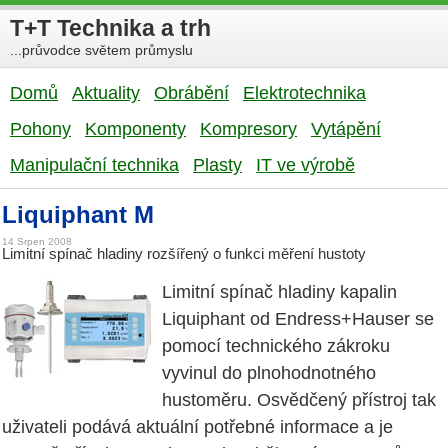
T+T Technika a trh
...průvodce světem průmyslu
Domů
Aktuality
Obrábění
Elektrotechnika
Pohony
Komponenty
Kompresory
Vytápění
Manipulační technika
Plasty
IT ve výrobě
Liquiphant M
14 Srpen 2008
Limitní spínač hladiny rozšířený o funkci měření hustoty
Limitní spínač hladiny kapalin
Liquiphant od Endress+Hauser se
pomocí technického zákroku
vyvinul do plnohodnotného
hustoměru. Osvědčený přístroj tak
uživateli podává aktuální potřebné informace a je