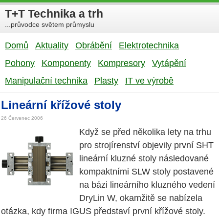
T+T Technika a trh
...průvodce světem průmyslu
Domů
Aktuality
Obrábění
Elektrotechnika
Pohony
Komponenty
Kompresory
Vytápění
Manipulační technika
Plasty
IT ve výrobě
Lineární křížové stoly
26 Červenec 2006
Když se před několika lety na trhu
pro strojírenství objevily první SHT
lineární kluzné stoly následované
kompaktními SLW stoly postavené
na bázi lineárního kluzného vedení
DryLin W, okamžitě se nabízela
otázka, kdy firma IGUS představí první křížové stoly.