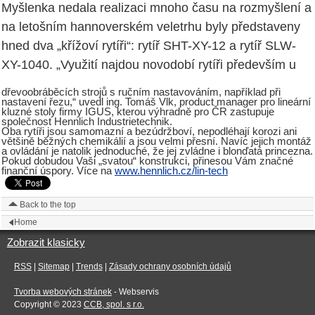
Myšlenka nedala realizaci mnoho času na rozmyšlení a
na letošním hannoverském veletrhu byly představeny
hned dva „křížoví rytíři“: rytíř SHT-XY-12 a rytíř SLW-
XY-1040. „Využití najdou novodobí rytíři především u
dřevoobráběcích strojů s ručním nastavováním, například při
nastavení řezu,“ uvedl ing. Tomáš Vlk, product manager pro lineární
kluzné stoly firmy IGUS, kterou výhradně pro ČR zastupuje
společnost Hennlich Industrietechnik.
Oba rytíři jsou samomazní a bezúdržboví, nepodléhají korozi ani
většině běžných chemikálií a jsou velmi přesní. Navíc jejich montáž
a ovládání je natolik jednoduché, že jej zvládne i blonďatá princezna.
Pokud dobudou Vaši „svatou“ konstrukci, přinesou Vám značné
finanční úspory. Více na
www.hennlich.cz/lin-tech
Back to the top
Home
Zobrazit klasicky
RSS
|
Sitemap
|
Trends
|
Zásady ochrany osobních údajů
Tvorba webových stránek
- Webservis
Copyright © 2023
CCB, spol. s r.o.