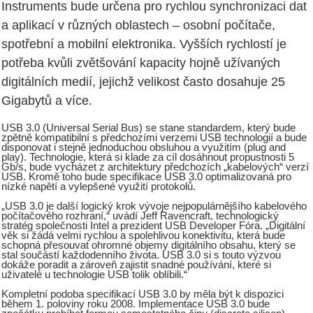
Instruments bude určena pro rychlou synchronizaci dat
a aplikací v různých oblastech – osobní počítače,
spotřební a mobilní elektronika. Vyšších rychlostí je
potřeba kvůli zvětšování kapacity hojně užívaných
digitálních medií, jejichž velikost často dosahuje 25
Gigabytů a více.
USB 3.0 (Universal Serial Bus) se stane standardem, který bude
zpětně kompatibilní s předchozími verzemi USB technologií a bude
disponovat i stejně jednoduchou obsluhou a využitím (plug and
play). Technologie, která si klade za cíl dosáhnout propustnosti 5
Gb/s, bude vycházet z architektury předchozích „kabelových“ verzí
USB. Kromě toho bude specifikace USB 3.0 optimalizovaná pro
nízké napětí a vylepšené využití protokolů.
„USB 3.0 je další logický krok vývoje nejpopulárnějšího kabelového
počítačového rozhraní,“ uvádí Jeff Ravencraft, technologický
stratég společnosti Intel a prezident USB Developer Fóra. „Digitální
věk si žádá velmi rychlou a spolehlivou konektivitu, která bude
schopná přesouvat ohromné objemy digitálního obsahu, který se
stal součástí každodenního života. USB 3.0 si s touto výzvou
dokáže poradit a zároveň zajistit snadné používání, které si
uživatelé u technologie USB tolik oblíbili.“
Kompletní podoba specifikací USB 3.0 by měla být k dispozici
během 1. poloviny roku 2008. Implementace USB 3.0 bude