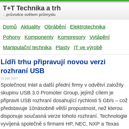
T+T Technika a trh
...průvodce světem průmyslu
Domů
Aktuality
Obrábění
Elektrotechnika
Pohony
Komponenty
Kompresory
Vytápění
Manipulační technika
Plasty
IT ve výrobě
Lídři trhu připravují novou verzi
rozhraní USB
19 Září 2007
Společnost Intel a další přední firmy v odvětví založily
skupinu USB 3.0 Promoter Group, jejímž cílem je
připravit USB rozhraní dosahující rychlosti 5 Gb/s – což
představuje 10násobně větší propustnost, než kterou
disponuje současná verze tohoto rozhraní. Technologie
vyvíjená společně s firmami HP, NEC, NXP a Texas