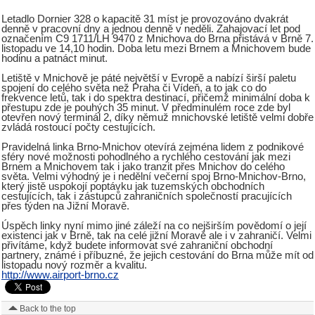
Letadlo Dornier 328 o kapacitě 31 míst je provozováno dvakrát
denně v pracovní dny a jednou denně v neděli. Zahajovací let pod
označením C9 1711/LH 9470 z Mnichova do Brna přistává v Brně 7.
listopadu ve 14,10 hodin. Doba letu mezi Brnem a Mnichovem bude
hodinu a patnáct minut.
Letiště v Mnichově je páté největší v Evropě a nabízí širší paletu
spojení do celého světa než Praha či Vídeň, a to jak co do
frekvence letů, tak i do spektra destinací, přičemž minimální doba k
přestupu zde je pouhých 35 minut. V předminulém roce zde byl
otevřen nový terminál 2, díky němuž mnichovské letiště velmi dobře
zvládá rostoucí počty cestujících.
Pravidelná linka Brno-Mnichov otevírá zejména lidem z podnikové
sféry nové možnosti pohodlného a rychlého cestování jak mezi
Brnem a Mnichovem tak i jako tranzit přes Mnichov do celého
světa. Velmi výhodný je i nedělní večerní spoj Brno-Mnichov-Brno,
který jistě uspokojí poptávku jak tuzemských obchodních
cestujících, tak i zástupců zahraničních společností pracujících
přes týden na Jižní Moravě.
Úspěch linky nyní mimo jiné záleží na co nejširším povědomí o její
existenci jak v Brně, tak na celé jižní Moravě ale i v zahraničí. Velmi
přivítáme, když budete informovat své zahraniční obchodní
partnery, známé i příbuzné, že jejich cestování do Brna může mít od
listopadu nový rozměr a kvalitu.
http://www.airport-brno.cz
Back to the top