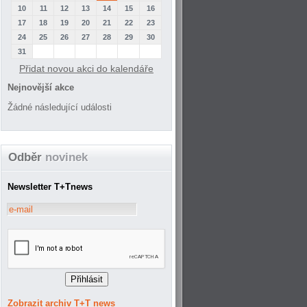
10
11
12
13
14
15
16
17
18
19
20
21
22
23
24
25
26
27
28
29
30
31
Přidat novou akci do kalendáře
Nejnovější akce
Žádné následující události
Odběr
novinek
Newsletter T+Tnews
Zobrazit archiv T+T news