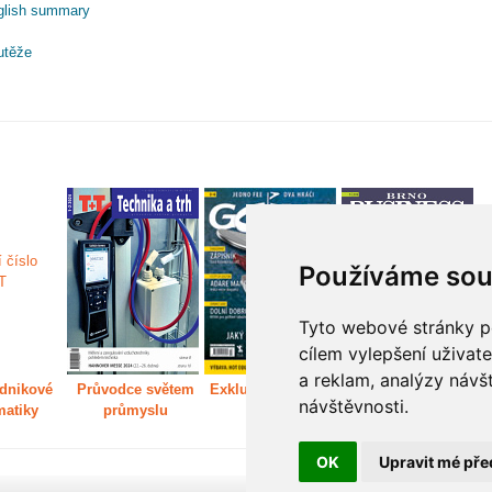
glish summary
utěže
Používáme sou
Tyto webové stránky po
cílem vylepšení uživat
a reklam, analýzy návš
dnikové
Průvodce světem
Exkluzivně světem
Děláme Brno větší
P
návštěvnosti.
matiky
průmyslu
golfu
m
OK
Upravit mé pře