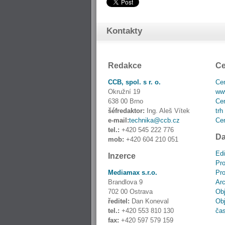
Kontakty
Redakce
Ce
CCB, spol. s r. o.
Cen
Okružní 19
www
638 00 Brno
Cen
šéfredaktor:
Ing. Aleš Vítek
trh
e-mail:
technika@ccb.cz
Cen
tel.:
+420 545 222 776
Da
mob:
+420 604 210 051
Edi
Inzerce
Pro
Mediamax s.r.o.
Pro
Brandlova 9
Ar
702 00 Ostrava
Obj
ředitel:
Dan Koneval
Obj
tel.:
+420 553 810 130
ča
fax:
+420 597 579 159