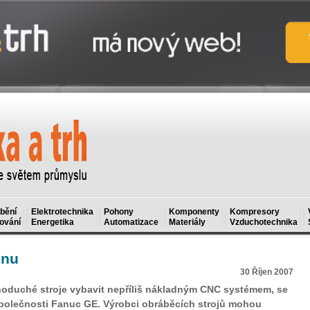
bění
Elektrotechnika
Pohony
Komponenty
Kompresory
ování
Energetika
Automatizace
Materiály
Vzduchotechnika
enu
30 Říjen 2007
dnoduché stroje vybavit nepříliš nákladným CNC systémem, se
polečnosti Fanuc GE. Výrobci obráběcích strojů mohou