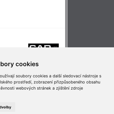
bory cookies
užívají soubory cookies a další sledovací nástroje s
elského prostředí, zobrazení přizpůsobeného obsahu
těvnosti webových stránek a zjištění zdroje
říjemné cestování
Technologie pro
ěstskou dopravou
inovaci
dvolby