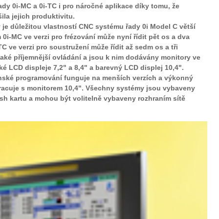
dy 0i-MC a 0i-TC i pro náročné aplikace díky tomu, že
la jejich produktivitu.
je důležitou vlastností CNC systému řady 0i Model C větší
0i-MC ve verzi pro frézování může nyní řídit pět os a dva
C ve verzi pro soustružení může řídit až sedm os a tři
také příjemnější ovládání a jsou k nim dodávány monitory ve
é LCD displeje 7,2" a 8,4" a barevný LCD displej 10,4".
enské programování funguje na menších verzích a výkonný
pracuje s monitorem 10,4". Všechny systémy jsou vybaveny
h kartu a mohou být volitelně vybaveny rozhraním sítě