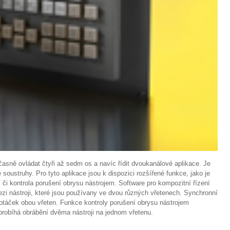
ně ovládat čtyři až sedm os a navíc řídit dvoukanálové aplikace. Je
soustruhy. Pro tyto aplikace jsou k dispozici rozšířené funkce, jako je
 či kontrola porušení obrysu nástrojem. Software pro kompozitní řízení
 nástroji, které jsou používany ve dvou různých vřetenech. Synchronní
otáček obou vřeten. Funkce kontroly porušení obrysu nástrojem
 probíhá obrábění dvěma nástroji na jednom vřetenu.