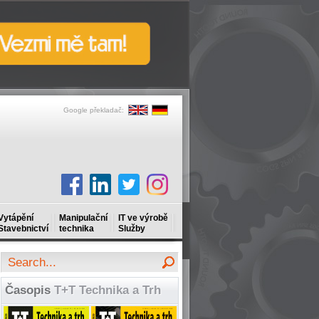
Google překladač:
Vytápění
Manipulační
IT ve výrobě
Stavebnictví
technika
Služby
Časopis
T+T Technika a Trh