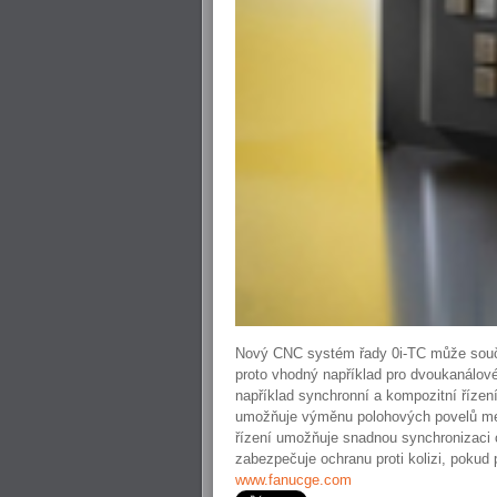
Nový CNC systém řady 0i-TC může součas
proto vhodný například pro dvoukanálové 
například synchronní a kompozitní řízení
umožňuje výměnu polohových povelů mezi
řízení umožňuje snadnou synchronizaci 
zabezpečuje ochranu proti kolizi, pokud
www.fanucge.com