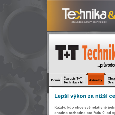
Časopis T+T
Obrá
Domů
Aktuality
Technika a trh
Svař
Lepší
výkon za nižší c
Každý, kdo chce své relativně je
snadno rozhodne pro řadu 0i od s