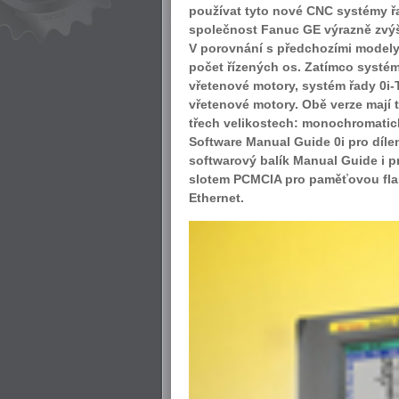
používat tyto nové CNC systémy řa
společnost Fanuc GE výrazně zvýši
V porovnání s předchozími modely 
počet řízených os. Zatímco systém 
vřetenové motory, systém řady 0i-T
vřetenové motory. Obě verze mají 
třech velikostech: monochromatick
Software Manual Guide 0i pro díl
softwarový balík Manual Guide i 
slotem PCMCIA pro paměťovou flas
Ethernet.