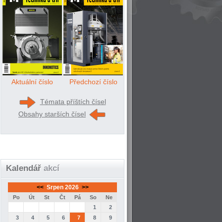
Aktuální číslo
Předchozí číslo
Témata příštích čísel
Obsahy starších čísel
Kalendář
akcí
<<
Srpen 2026
>>
Po
Út
St
Čt
Pá
So
Ne
1
2
3
4
5
6
7
8
9