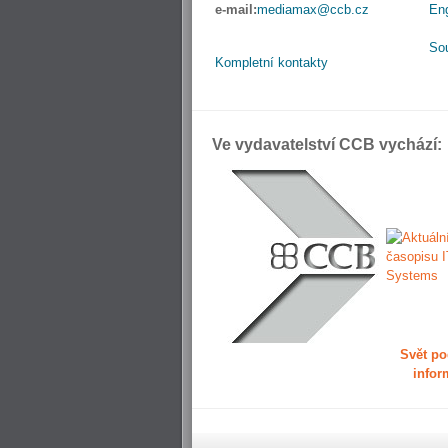
e-mail:
mediamax@ccb.cz
En
So
Kompletní kontakty
Ve vydavatelství CCB vychází:
Svět po
infor