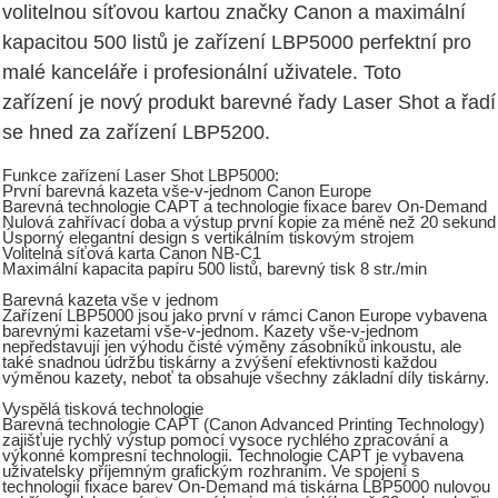
volitelnou síťovou kartou značky Canon a maximální
kapacitou 500 listů je zařízení LBP5000 perfektní pro
malé kanceláře i profesionální uživatele. Toto
zařízení je nový produkt barevné řady Laser Shot a řadí
se hned za zařízení LBP5200.
Funkce zařízení Laser Shot LBP5000:
První barevná kazeta vše-v-jednom Canon Europe
Barevná technologie CAPT a technologie fixace barev On-Demand
Nulová zahřívací doba a výstup první kopie za méně než 20 sekund
Úsporný elegantní design s vertikálním tiskovým strojem
Volitelná síťová karta Canon NB-C1
Maximální kapacita papíru 500 listů, barevný tisk 8 str./min
Barevná kazeta vše v jednom
Zařízení LBP5000 jsou jako první v rámci Canon Europe vybavena
barevnými kazetami vše-v-jednom. Kazety vše-v-jednom
nepředstavují jen výhodu čisté výměny zásobníků inkoustu, ale
také snadnou údržbu tiskárny a zvýšení efektivnosti každou
výměnou kazety, neboť ta obsahuje všechny základní díly tiskárny.
Vyspělá tisková technologie
Barevná technologie CAPT (Canon Advanced Printing Technology)
zajišťuje rychlý výstup pomocí vysoce rychlého zpracování a
výkonné kompresní technologii. Technologie CAPT je vybavena
uživatelsky příjemným grafickým rozhraním. Ve spojení s
technologií fixace barev On-Demand má tiskárna LBP5000 nulovou