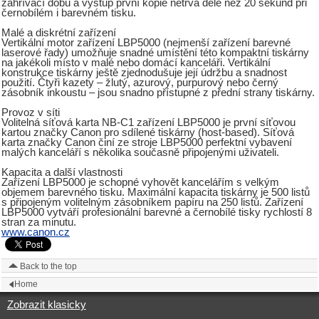
zahřívací dobu a výstup první kopie netrvá déle než 20 sekund při
černobílém i barevném tisku.
Malé a diskrétní zařízení
Vertikální motor zařízení LBP5000 (nejmenší zařízení barevné
laserové řady) umožňuje snadné umístění této kompaktní tiskárny
na jakékoli místo v malé nebo domácí kanceláři. Vertikální
konstrukce tiskárny ještě zjednodušuje její údržbu a snadnost
použití. Čtyři kazety – žlutý, azurový, purpurový nebo černý
zásobník inkoustu – jsou snadno přístupné z přední strany tiskárny.
Provoz v síti
Volitelná síťová karta NB-C1 zařízení LBP5000 je první síťovou
kartou značky Canon pro sdílené tiskárny (host-based). Síťová
karta značky Canon činí ze stroje LBP5000 perfektní vybavení
malých kanceláří s několika současně připojenými uživateli.
Kapacita a další vlastnosti
Zařízení LBP5000 je schopné vyhovět kancelářím s velkým
objemem barevného tisku. Maximální kapacita tiskárny je 500 listů
s připojeným volitelným zásobníkem papíru na 250 listů. Zařízení
LBP5000 vytváří profesionální barevné a černobílé tisky rychlostí 8
stran za minutu.
www.canon.cz
Back to the top
Home
Zobrazit klasicky