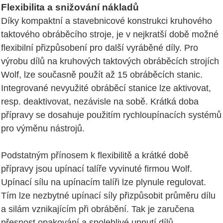
Flexibilita a snižování nákladů
Díky kompaktní a stavebnicové konstrukci kruhového
taktového obráběcího stroje, je v nejkratší době možné
flexibilní přizpůsobení pro další vyráběné díly. Pro
výrobu dílů na kruhových taktových obráběcích strojích
Wolf, lze současně použít až 15 obráběcích stanic.
Integrované nevyužité obráběcí stanice lze aktivovat,
resp. deaktivovat, nezávisle na sobě. Krátká doba
přípravy se dosahuje použitím rychloupínacích systémů
pro výměnu nástrojů.
Podstatným přínosem k flexibilitě a krátké době
přípravy jsou upínací talíře vyvinuté firmou Wolf.
Upínací sílu na upínacím talíři lze plynule regulovat.
Tím lze nezbytné upínací síly přizpůsobit průměru dílu
a silám vznikajícím při obrábění. Tak je zaručena
přesnost opakování a spolehlivé upnutí dílů.