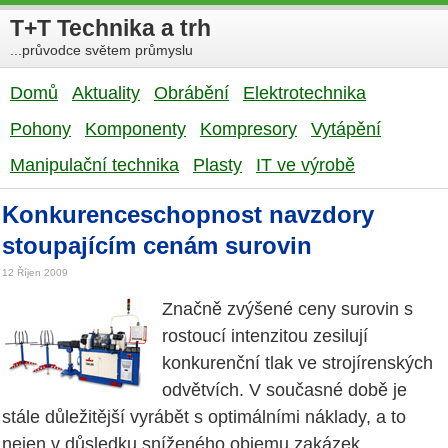
T+T Technika a trh
...průvodce světem průmyslu
Domů
Aktuality
Obrábění
Elektrotechnika
Pohony
Komponenty
Kompresory
Vytápění
Manipulační technika
Plasty
IT ve výrobě
Konkurenceschopnost navzdory
stoupajícím cenám surovin
12 Říjen 2009
Značně zvýšené ceny surovin s
rostoucí intenzitou zesilují
konkurenční tlak ve strojírenských
odvětvích. V současné době je
stále důležitější vyrábět s optimálními náklady, a to
nejen v důsledku sníženého objemu zakázek.