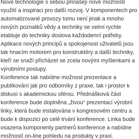
Nové technologie s sebou přinášejí nové možnosti
využití a inspiraci pro další rozvoj. V komponentech pro
automatizované provozy tomu není jinak a mnoho
nových poznatků vědy a techniky se velmi rychle
etabluje do techniky doslova každodenní potřeby.
Aplikace nových principů a spokojenost uživatelů jsou
tak hnacím motorem pro konstruktéry a další techniky,
kteří se snaží přicházet se zcela novými myšlenkami a
výrobními postupy.
Konference tak nabídne možnost prezentace a
publikování jak pro odborníky z praxe, tak i prostor k
diskusi s akademickou sférou. Přednášková část
konference bude doplněna „živou“ prezentací výrobní
linky, která bude instalována v kongresovém centru a
bude k dispozici po celé trvání konference. Linka bude
osazena komponenty partnerů konference a nabídne
možností on-line pohledu na produkty v praxi.