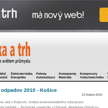
bění
Elektrotechnika
Pohony
Komponenty
Kompresory
ování
Energetika
Automatizace
Materiály
Vzduchotechnika
 odpadov 2010 - Košice
12 Duben 2010
 věd v Košicích, Institut environmetálního inženýrství
oly báňské – Technické univerzity v Ostravě, Akademia Górniczo-