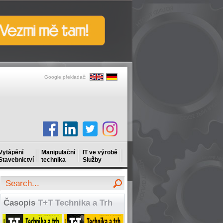
Google překladač:
Vytápění
Manipulační
IT ve výrobě
Stavebnictví
technika
Služby
Časopis
T+T Technika a Trh