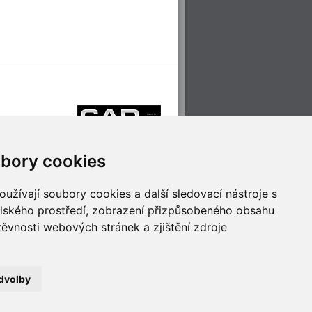
bory cookies
užívají soubory cookies a další sledovací nástroje s
elského prostředí, zobrazení přizpůsobeného obsahu
těvnosti webových stránek a zjištění zdroje
říjemné cestování
Technologie pro
ěstskou dopravou
inovaci
dvolby
no
- Webservis © 2023. Všechna práva vyhrazena.