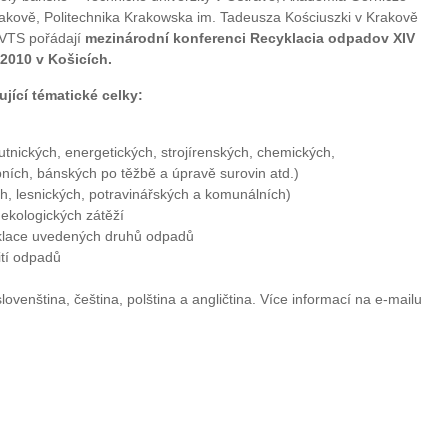
rakově, Politechnika Krakowska im. Tadeusza Kościuszki v Krakově
SVTS pořádají
mezinárodní konferenci Recyklacia odpadov XIV
 2010 v Košicích.
jící tématické celky:
tnických, energetických, strojírenských, chemických,
bních, bánských po těžbě a úpravě surovin atd.)
, lesnických, potravinářských a komunálních)
ekologických zátěží
ecyklace uvedených druhů odpadů
ití odpadů
venština, čeština, polština a angličtina. Více informací na e-mailu