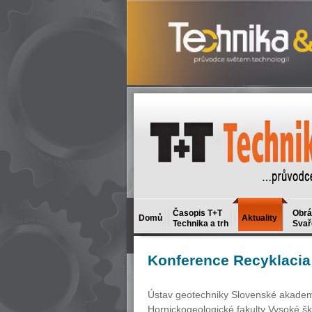
Časopis T+T
Obrá
Domů
Aktuality
Technika a trh
Svař
Konference
Recyklacia
Ústav geotechniky Slovenské akademie
Hornickogeologické fakulty Vysoké šk