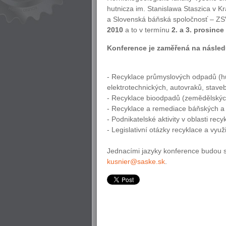
hutnicza im. Stanislawa Staszica v K
a Slovenská báňská spoločnosť – Z
2010
a to v termínu
2. a 3. prosince
Konference je zaměřená na následu
- Recyklace průmyslových odpadů (hu
elektrotechnických, autovraků, stave
- Recyklace bioodpadů (zemědělských
- Recyklace a remediace báňských a 
- Podnikatelské aktivity v oblasti r
- Legislativní otázky recyklace a využ
Jednacími jazyky konference budou slo
kusnier@saske.sk
.