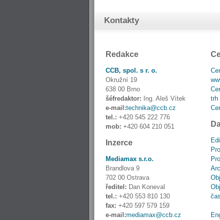
Kontakty
Redakce
Ce
CCB, spol. s r. o.
Cen
Okružní 19
www
638 00 Brno
Cen
šéfredaktor:
Ing. Aleš Vítek
trh
e-mail:
technika@ccb.cz
Cen
tel.:
+420 545 222 776
Da
mob:
+420 604 210 051
Edi
Inzerce
Pro
Mediamax s.r.o.
Pro
Brandlova 9
Ar
702 00 Ostrava
Obj
ředitel:
Dan Koneval
Obj
tel.:
+420 553 810 130
ča
fax:
+420 597 579 159
e-mail:
mediamax@ccb.cz
En