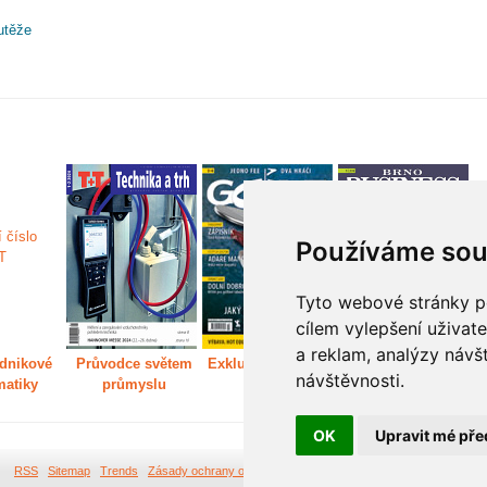
utěže
Používáme sou
Tyto webové stránky po
cílem vylepšení uživat
a reklam, analýzy návš
dnikové
Průvodce světem
Exkluzivně světem
Děláme Brno větší
P
návštěvnosti.
matiky
průmyslu
golfu
m
OK
Upravit mé pře
RSS
Sitemap
Trends
Zásady ochrany osobních údajů
Tvorba webových stránek Br