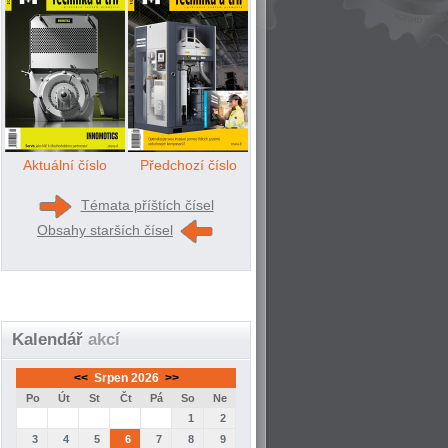
Aktuální číslo
Předchozí číslo
Témata příštích čísel
Obsahy starších čísel
Kalendář
akcí
<<
Srpen 2026
>>
Po
Út
St
Čt
Pá
So
Ne
1
2
3
4
5
6
7
8
9