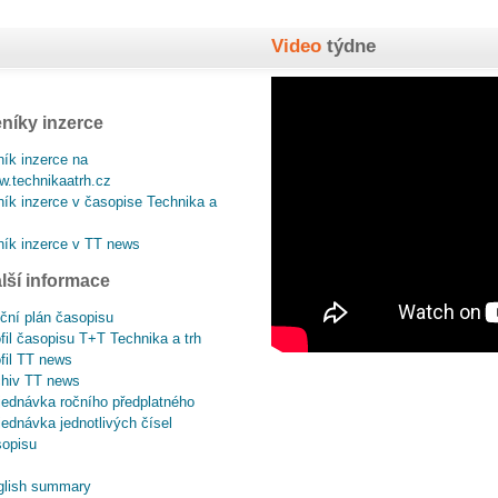
Video
týdne
níky inzerce
ík inzerce na
.technikaatrh.cz
ík inzerce v časopise Technika a
ík inzerce v TT news
lší informace
ční plán časopisu
fil časopisu T+T Technika a trh
fil TT news
chiv TT news
ednávka ročního předplatného
ednávka jednotlivých čísel
sopisu
glish summary