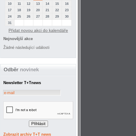
10
11
12
13
14
15
16
17
18
19
20
21
22
23
24
25
26
27
28
29
30
31
Přidat novou akci do kalendáře
Nejnovější akce
Žádné následující události
Odběr
novinek
Newsletter T+Tnews
Zobrazit archiv T+T news