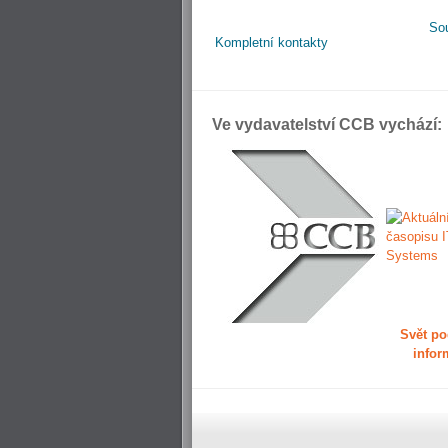
So
Kompletní kontakty
Ve vydavatelství CCB vychází:
Svět po
infor