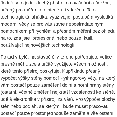
Jedná se o jednoduchý přístroj na ovládání a údržbu,
určený pro měření do interiéru i v terénu. Tato
technologická lahůdka, využívající postupů a výsledků
moderní vědy se pro vás stane nepostradatelným
pomocníkem při rychlém a přesném měření bez ohledu
na to, zda jste profesionál nebo pouze kutil,
používající nejnovějších technologií.
Pokud v bytě, na stavbě či v terénu potřebujete velice
přesně měřit, zcela určitě využijete všech možností,
které tento přístroj poskytuje. Kupříkladu přesný
výpočet výšky stěny pomocí Pythagorovy věty, na který
vám postačí pouze zaměření dolní a horní hrany stěny
(ostatní, včetně změření nejkratší vzdálenosti ke stěně,
udělá elektronika v přístroji za vás). Pro výpočet plochy
stěn nebo podlah, se kterými bude muset pracovat,
postačí pouze prostor jednoduše zaměřit a vše ostatní