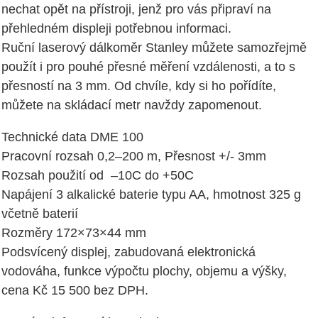
nechat opět na přístroji, jenž pro vás připraví na
přehledném displeji potřebnou informaci.
Ruční laserový dálkoměr Stanley můžete samozřejmě
použít i pro pouhé přesné měření vzdálenosti, a to s
přesností na 3 mm. Od chvíle, kdy si ho pořídíte,
můžete na skládací metr navždy zapomenout.
Technické data DME 100
Pracovní rozsah 0,2–200 m, Přesnost +/- 3mm
Rozsah použití od –10C do +50C
Napájení 3 alkalické baterie typu AA, hmotnost 325 g
včetně baterií
Rozměry 172×73×44 mm
Podsvícený displej, zabudovaná elektronická
vodováha, funkce výpočtu plochy, objemu a výšky,
cena Kč 15 500 bez DPH.