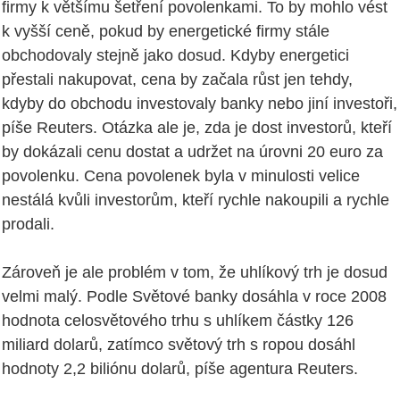
firmy k většímu šetření povolenkami. To by mohlo vést
k vyšší ceně, pokud by energetické firmy stále
obchodovaly stejně jako dosud. Kdyby energetici
přestali nakupovat, cena by začala růst jen tehdy,
kdyby do obchodu investovaly banky nebo jiní investoři,
píše Reuters. Otázka ale je, zda je dost investorů, kteří
by dokázali cenu dostat a udržet na úrovni 20 euro za
povolenku. Cena povolenek byla v minulosti velice
nestálá kvůli investorům, kteří rychle nakoupili a rychle
prodali.
Zároveň je ale problém v tom, že uhlíkový trh je dosud
velmi malý. Podle Světové banky dosáhla v roce 2008
hodnota celosvětového trhu s uhlíkem částky 126
miliard dolarů, zatímco světový trh s ropou dosáhl
hodnoty 2,2 biliónu dolarů, píše agentura Reuters.