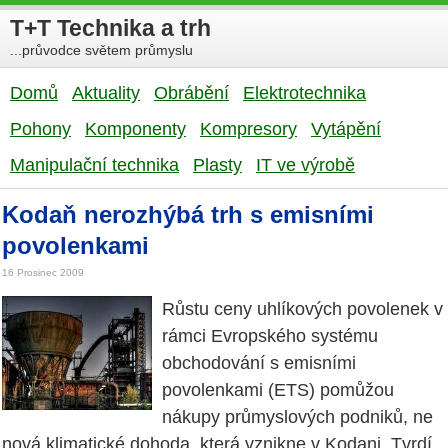
T+T Technika a trh
...průvodce světem průmyslu
Domů
Aktuality
Obrábění
Elektrotechnika
Pohony
Komponenty
Kompresory
Vytápění
Manipulační technika
Plasty
IT ve výrobě
Kodaň nerozhýbá trh s emisními
povolenkami
16 Prosinec 2009
Růstu ceny uhlíkových povolenek v
rámci Evropského systému
obchodování s emisními
povolenkami (ETS) pomůžou
nákupy průmyslových podniků, ne
nová klimatické dohoda, která vznikne v Kodani. Tvrdí