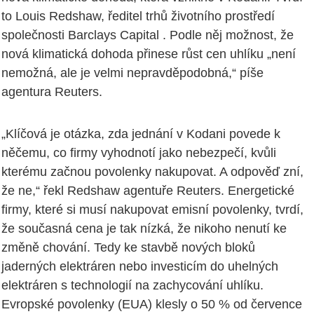
to Louis Redshaw, ředitel trhů životního prostředí
společnosti Barclays Capital . Podle něj možnost, že
nová klimatická dohoda přinese růst cen uhlíku „není
nemožná, ale je velmi nepravděpodobná,“ píše
agentura Reuters.
„Klíčová je otázka, zda jednání v Kodani povede k
něčemu, co firmy vyhodnotí jako nebezpečí, kvůli
kterému začnou povolenky nakupovat. A odpověď zní,
že ne,“ řekl Redshaw agentuře Reuters. Energetické
firmy, které si musí nakupovat emisní povolenky, tvrdí,
že současná cena je tak nízká, že nikoho nenutí ke
změně chování. Tedy ke stavbě nových bloků
jaderných elektráren nebo investicím do uhelných
elektráren s technologií na zachycování uhlíku.
Evropské povolenky (EUA) klesly o 50 % od července