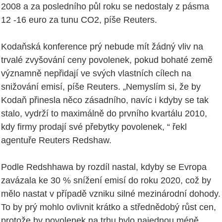
2008 a za posledního půl roku se nedostaly z pásma
12 -16 euro za tunu CO2, píše Reuters.
Kodaňská konference prý nebude mít žádný vliv na
trvalé zvyšování ceny povolenek, pokud bohaté země
významně nepřidají ve svých vlastních cílech na
snižování emisí, píše Reuters. „Nemyslím si, že by
Kodaň přinesla něco zásadního, navíc i kdyby se tak
stalo, vydrží to maximálně do prvního kvartálu 2010,
kdy firmy prodají své přebytky povolenek, “ řekl
agentuře Reuters Redshaw.
Podle Redshhawa by rozdíl nastal, kdyby se Evropa
zavázala ke 30 % snížení emisí do roku 2020, což by
mělo nastat v případě vzniku silné mezinárodní dohody.
To by prý mohlo ovlivnit krátko a střednědobý růst cen,
protože by povolenek na trhu bylo najednou méně.