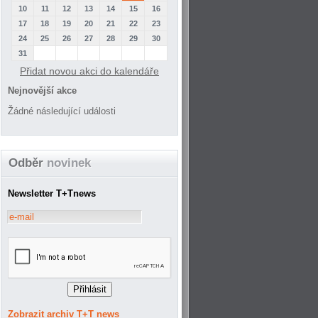
10
11
12
13
14
15
16
17
18
19
20
21
22
23
24
25
26
27
28
29
30
31
Přidat novou akci do kalendáře
Nejnovější akce
Žádné následující události
Odběr
novinek
Newsletter T+Tnews
Zobrazit archiv T+T news