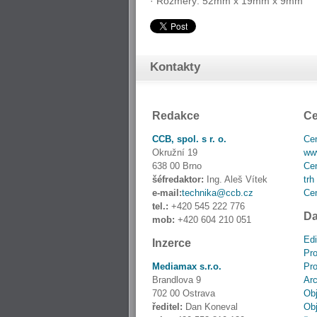
· Rozměry: 52mm x 19mm x 9mm
Kontakty
Redakce
Ce
CCB, spol. s r. o.
Cen
Okružní 19
www
638 00 Brno
Cen
šéfredaktor:
Ing. Aleš Vítek
trh
e-mail:
technika@ccb.cz
Cen
tel.:
+420 545 222 776
Da
mob:
+420 604 210 051
Edi
Inzerce
Pro
Mediamax s.r.o.
Pro
Brandlova 9
Ar
702 00 Ostrava
Obj
ředitel:
Dan Koneval
Obj