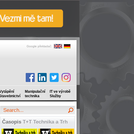
Google překladač:
Vytápění
Manipulační
IT ve výrobě
Stavebnictví
technika
Služby
Časopis
T+T Technika a Trh