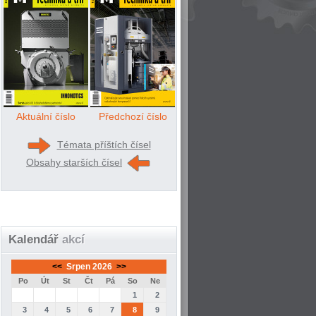
Aktuální číslo
Předchozí číslo
Témata příštích čísel
Obsahy starších čísel
Kalendář
akcí
<<
Srpen 2026
>>
Po
Út
St
Čt
Pá
So
Ne
1
2
3
4
5
6
7
8
9