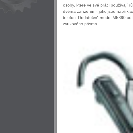
osoby, které ve své práci používají
dvěma zařízeními, jako jsou například
telefon. Dodatečně model M5390 odli
zvukového pásma.