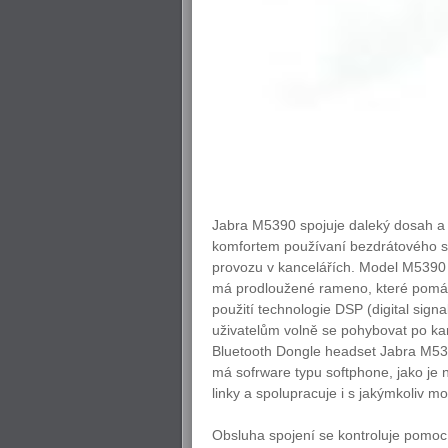
Jabra M5390 spojuje daleký dosah a 
komfortem používaní bezdrátového s
provozu v kancelářích. Model M5390 
má prodloužené rameno, které pomáhá 
použití technologie DSP (digital sig
uživatelům volně se pohybovat po ka
Bluetooth Dongle headset Jabra M5390
má sofrware typu softphone, jako je 
linky a spolupracuje i s jakýmkoliv m
Obsluha spojení se kontroluje pomoc