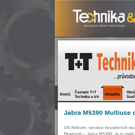
Časopis T+T
Obrá
Domů
Aktuality
Technika a trh
Svař
Jabra
M5390 Multiuse d
GN Netcom, výrobce inovativních slu
Bluetooth – Jabra M5390. Je to další