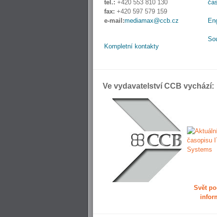
tel.:
+420 553 810 130
ča
fax:
+420 597 579 159
e-mail:
mediamax@ccb.cz
En
So
Kompletní kontakty
Ve vydavatelství CCB vychází:
Svět po
infor