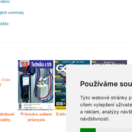
sopisu
glish summary
utěže
Používáme sou
Tyto webové stránky po
cílem vylepšení uživat
a reklam, analýzy návš
dnikové
Průvodce světem
Exkluzivně světem
Děláme Brno větší
P
návštěvnosti.
matiky
průmyslu
golfu
m