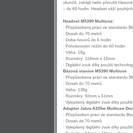
ukončit, zahájit nebo přerušit hlaso
– do 60 hodin. Headset váží pouhých
Headset M5390 Multiuse:
· Přizpůsobený práci ve standardu Bl
· Dosah do 70 metrů
· Doba hovorů do 6 hodin
· Pohotovostní režim do 60 hodin
· Váha: 18g
· Rozměry: 118mm x 15mm
· Digitální zvuk díky použití technolo
Bázová stanice M5390 Multiuse
· Přizpůsobena práci ve standardu Bl
· Dosah do 70 metrů
· Váha: 138g
· Rozměry: 92mm x 51mm
· Vylepšený digitální zvuk díky použi
Adapter Jabra A335w Multiuse Do
· Přizpůsoben práci ve standardu Blu
· Dosah do 70 metrů
· Vylepšený digitální zvuk díky použi