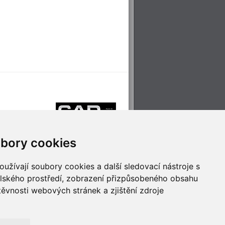
bory cookies
užívají soubory cookies a další sledovací nástroje s
elského prostředí, zobrazení přizpůsobeného obsahu
těvnosti webových stránek a zjištění zdroje
říjemné cestování
Technologie pro
ěstskou dopravou
inovaci