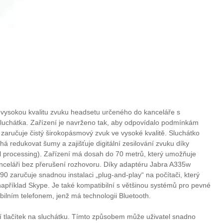
vysokou kvalitu zvuku headsetu určeného do kanceláře s
luchátka. Zařízení je navrženo tak, aby odpovídalo podmínkám
zaručuje čistý širokopásmový zvuk ve vysoké kvalitě. Sluchátko
redukovat šumy a zajišťuje digitální zesilování zvuku díky
nal processing). Zařízení má dosah do 70 metrů, který umožňuje
nceláři bez přerušení rozhovoru. Díky adaptéru Jabra A335w
 zaručuje snadnou instalaci „plug-and-play“ na počítači, který
například Skype. Je také kompatibilní s většinou systémů pro pevné
obilním telefonem, jenž má technologii Bluetooth.
í tlačítek na sluchátku. Tímto způsobem může uživatel snadno