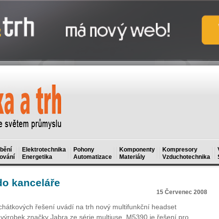
bění
Elektrotechnika
Pohony
Komponenty
Kompresory
ování
Energetika
Automatizace
Materiály
Vzduchotechnika
o kanceláře
15 Červenec 2008
chátkových řešení uvádí na trh nový multifunkční headset
 výrobek značky Jabra ze série multiuse. M5390 je řešení pro