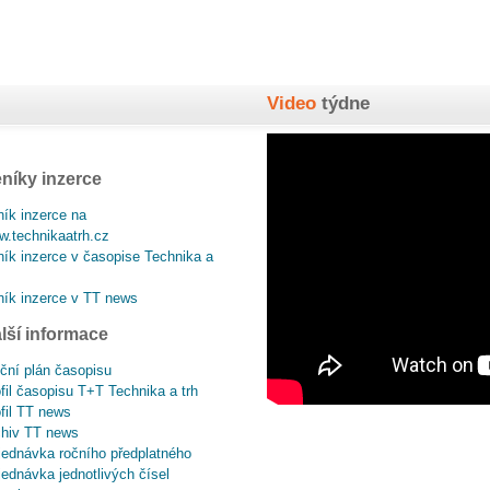
Video
týdne
níky inzerce
ík inzerce na
.technikaatrh.cz
ík inzerce v časopise Technika a
ík inzerce v TT news
lší informace
ční plán časopisu
fil časopisu T+T Technika a trh
fil TT news
chiv TT news
ednávka ročního předplatného
ednávka jednotlivých čísel