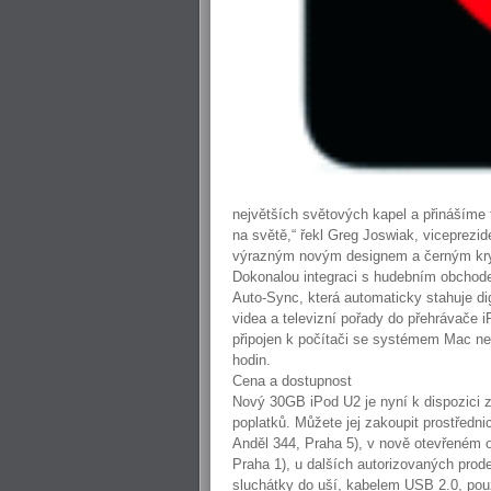
největších světových kapel a přinášíme 
na světě,“ řekl Greg Joswiak, viceprezid
výrazným novým designem a černým kryt
Dokonalou integraci s hudebním obchode
Auto-Sync, která automaticky stahuje dig
videa a televizní pořady do přehrávače i
připojen k počítači se systémem Mac ne
hodin.
Cena a dostupnost
Nový 30GB iPod U2 je nyní k dispozici
poplatků. Můžete jej zakoupit prostředni
Anděl 344, Praha 5), v nově otevřeném 
Praha 1), u dalších autorizovaných pro
sluchátky do uší, kabelem USB 2.0, pou