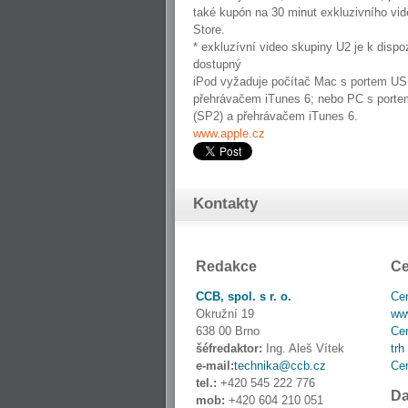
také kupón na 30 minut exkluzivního vi
Store.
* exkluzívní video skupiny U2 je k disp
dostupný
iPod vyžaduje počítač Mac s portem U
přehrávačem iTunes 6; nebo PC s port
(SP2) a přehrávačem iTunes 6.
www.apple.cz
Kontakty
Redakce
Ce
CCB, spol. s r. o.
Cen
Okružní 19
www
638 00 Brno
Cen
šéfredaktor:
Ing. Aleš Vítek
trh
e-mail:
technika@ccb.cz
Cen
tel.:
+420 545 222 776
Da
mob:
+420 604 210 051