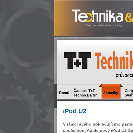
Časopis T+T
Obrá
Domů
Aktuality
Technika a trh
Svař
iPod
U2
V rámci svého pokračujícího part
společnost Apple nový iPod U2 Spe