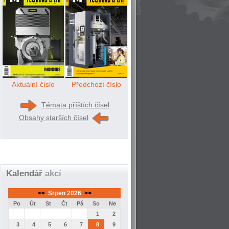
Aktuální číslo
Předchozí číslo
Témata příštích čísel
Obsahy starších čísel
Kalendář
akcí
<<
Srpen 2026
>>
Po
Út
St
Čt
Pá
So
Ne
1
2
3
4
5
6
7
8
9