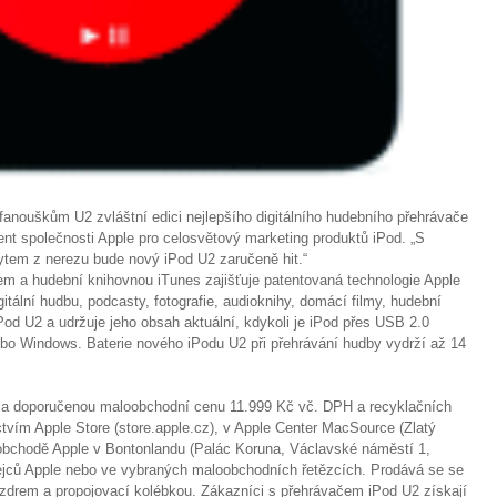
fanouškům U2 zvláštní edici nejlepšího digitálního hudebního přehrávače
ent společnosti Apple pro celosvětový marketing produktů iPod. „S
em z nerezu bude nový iPod U2 zaručeně hit.“
m a hudební knihovnou iTunes zajišťuje patentovaná technologie Apple
itální hudbu, podcasty, fotografie, audioknihy, domácí filmy, hudební
Pod U2 a udržuje jeho obsah aktuální, kdykoli je iPod přes USB 2.0
bo Windows. Baterie nového iPodu U2 při přehrávání hudby vydrží až 14
 za doporučenou maloobchodní cenu 11.999 Kč vč. DPH a recyklačních
ctvím Apple Store (store.apple.cz), v Apple Center MacSource (Zlatý
obchodě Apple v Bontonlandu (Palác Koruna, Václavské náměstí 1,
dejců Apple nebo ve vybraných maloobchodních řetězcích. Prodává se se
zdrem a propojovací kolébkou. Zákazníci s přehrávačem iPod U2 získají