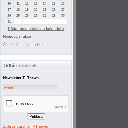
10
11
12
13
14
15
16
17
18
19
20
21
22
23
24
25
26
27
28
29
30
31
Přidat novou akci do kalendáře
Nejnovější akce
Žádné následující události
Odběr
novinek
Newsletter T+Tnews
Zobrazit archiv T+T news