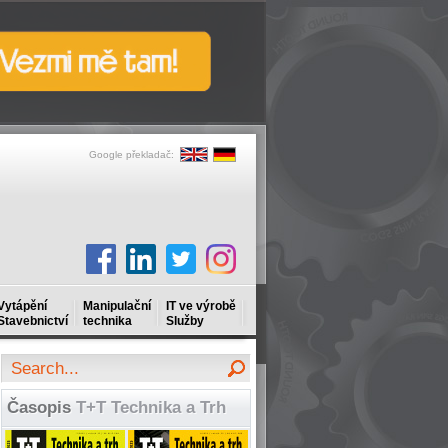
Google překladač:
Vytápění
Manipulační
IT ve výrobě
Stavebnictví
technika
Služby
Časopis
T+T Technika a Trh