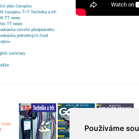
ční plán časopisu
fil časopisu T+T Technika a trh
fil TT news
chiv TT news
ednávka ročního předplatného
ednávka jednotlivých čísel
sopisu
glish summary
utěže
Používáme sou