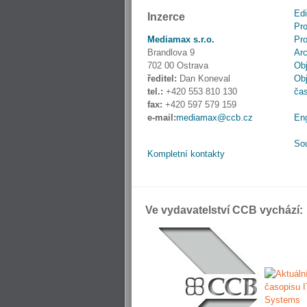
Edi
Inzerce
Pro
Mediamax s.r.o.
Pro
Brandlova 9
Ar
702 00 Ostrava
Obj
ředitel:
Dan Koneval
Obj
tel.:
+420 553 810 130
ča
fax:
+420 597 579 159
e-mail:
mediamax@ccb.cz
En
So
Kompletní kontakty
Ve vydavatelství CCB vychází: