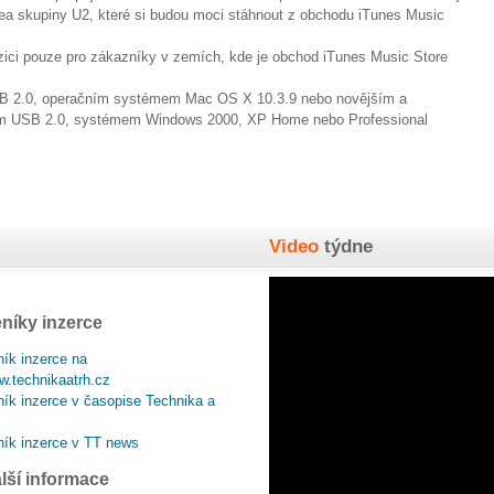
dea skupiny U2, které si budou moci stáhnout z obchodu iTunes Music
ozici pouze pro zákazníky v zemích, kde je obchod iTunes Music Store
SB 2.0, operačním systémem Mac OS X 10.3.9 nebo novějším a
em USB 2.0, systémem Windows 2000, XP Home nebo Professional
Video
týdne
níky inzerce
ík inzerce na
.technikaatrh.cz
ík inzerce v časopise Technika a
ík inzerce v TT news
lší informace