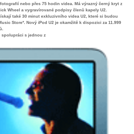
 fotografií nebo přes 75 hodin videa. Má výrazný černý kryt z
lick Wheel a vygravírované podpisy členů kapely U2.
skají také 30 minut exkluzivního videa U2, které si budou
sic Store*. Nový iPod U2 je okamžitě k dispozici za 11.999
ů.
 spolupráci s jednou z