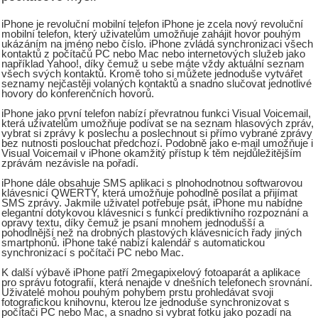
iPhone je revoluční mobilní telefon iPhone je zcela nový revoluční
mobilní telefon, který uživatelům umožňuje zahájit hovor pouhým
ukázáním na jméno nebo číslo. iPhone zvládá synchronizaci všech
kontaktů z počítačů PC nebo Mac nebo internetových služeb jako
například Yahoo!, díky čemuž u sebe máte vždy aktuální seznam
všech svých kontaktů. Kromě toho si můžete jednoduše vytvářet
seznamy nejčastěji volaných kontaktů a snadno slučovat jednotlivé
hovory do konferenčních hovorů.
iPhone jako první telefon nabízí převratnou funkci Visual Voicemail,
která uživatelům umožňuje podívat se na seznam hlasových zpráv,
vybrat si zprávy k poslechu a poslechnout si přímo vybrané zprávy
bez nutnosti poslouchat předchozí. Podobně jako e-mail umožňuje i
Visual Voicemail v iPhone okamžitý přístup k těm nejdůležitějším
zprávám nezávisle na pořadí.
iPhone dále obsahuje SMS aplikaci s plnohodnotnou softwarovou
klávesnicí QWERTY, která umožňuje pohodlně posílat a přijímat
SMS zprávy. Jakmile uživatel potřebuje psát, iPhone mu nabídne
elegantní dotykovou klávesnici s funkcí prediktivního rozpoznání a
opravy textu, díky čemuž je psaní mnohem jednodušší a
pohodlnější než na drobných plastových klávesnicích řady jiných
smartphonů. iPhone také nabízí kalendář s automatickou
synchronizací s počítači PC nebo Mac.
K další výbavě iPhone patří 2megapixelový fotoaparát a aplikace
pro správu fotografií, která nenajde v dnešních telefonech srovnání.
Uživatelé mohou pouhým pohybem prstu prohledávat svoji
fotografickou knihovnu, kterou lze jednoduše synchronizovat s
počítači PC nebo Mac, a snadno si vybrat fotku jako pozadí na