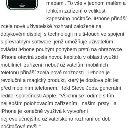
mapami. To vše v jednom malém a
lehkém zařízení o velikosti
kapesního počítače. iPhone přináší
zcela nové uživatelské rozhraní založené na
dotykovém displeji s technologií multi-touch ve spojení
s převratným software, jenž umožňuje uživatelům
ovládat iPhone pouhým pohybem prstů na obrazovce.
iPhone otevírá zcela novou kapitolu v oblasti využití
mobilních zařízení, neboť uživatelům mobilních
telefonů přináší zcela nové možnosti. "iPhone je
revoluční a magický produkt, který je doslova pět let
před mobilním telefonem," řekl Steve Jobs, generální
ředitel společnosti Apple. "Všichni se rodíme s tím
nejlepším polohovacím zařízením - našimi prsty - a
iPhone je konečně využívá k vytvoření
nejrevolučnějšího uživatelského rozhraní od dob
počítačové myši."