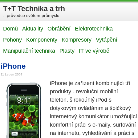
T+T Technika a trh
...průvodce světem průmyslu
Domů
Aktuality
Obrábění
Elektrotechnika
Pohony
Komponenty
Kompresory
Vytápění
Manipulační technika
Plasty
IT ve výrobě
iPhone
11 Leden 2007
iPhone je zařízení kombinující tři
produkty - revoluční mobilní
telefon, širokoúhlý iPod s
dotykovým ovládáním a špičkový
internetový komunikátor umožňující
komfortní práci s e-maily, surfování
na internetu, vyhledávání a práci s