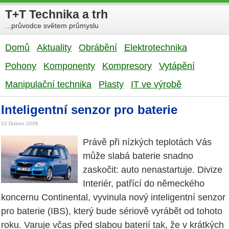
T+T Technika a trh
...průvodce světem průmyslu
Domů
Aktuality
Obrábění
Elektrotechnika
Pohony
Komponenty
Kompresory
Vytápění
Manipulační technika
Plasty
IT ve výrobě
Inteligentní senzor pro baterie
02 Duben 2008
Právě při nízkých teplotách Vás
může slabá baterie snadno
zaskočit: auto nenastartuje. Divize
Interiér, patřící do německého
koncernu Continental, vyvinula nový inteligentní senzor
pro baterie (IBS), který bude sériově vyrábět od tohoto
roku. Varuje včas před slabou baterií tak, že v krátkých