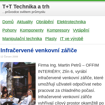
T+T Technika a trh
...průvodce světem průmyslu
Domů
Aktuality
Obrábění
Elektrotechnika
Pohony
Komponenty
Kompresory
Vytápění
Manipulační technika
Plasty
IT ve výrobě
Infračervené venkovní zářiče
12 Červen 2008
Firma Ing. Martin Petrů – OFFIM
INTERIÉRY, Zlín 6, vyrábí
infračervené venkovní zářiče, které
umožňují uživateli odpočívat nebo
pracovat za chladného počasí.
Infračervené venkovní zářiče
vyhřívají cílový prostor okamžitě po