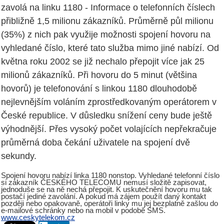
zavolá na linku 1180 - Informace o telefonních číslech
přibližně 1,5 milionu zákazníků. Průměrně půl milionu
(35%) z nich pak využije možnosti spojení hovoru na
vyhledané číslo, které tato služba mimo jiné nabízí. Od
května roku 2002 se již nechalo přepojit více jak 25
milionů zákazníků. Při hovoru do 5 minut (většina
hovorů) je telefonování s linkou 1180 dlouhodobě
nejlevnějším voláním zprostředkovaným operátorem v
České republice. V důsledku snížení ceny bude ještě
výhodnější. Přes vysoký počet volajících nepřekračuje
průměrná doba čekání uživatele na spojení dvě
sekundy.
Spojení hovoru nabízí linka 1180 nonstop. Vyhledané telefonní číslo
si zákazník ČESKÉHO TELECOMU nemusí složitě zapisovat,
jednoduše se na ně nechá přepojit. K uskutečnění hovoru mu tak
postačí jediné zavolání. A pokud má zájem použít daný kontakt
později nebo opakovaně, operátoři linky mu jej bezplatně zašlou do
e-mailové schránky nebo na mobil v podobě SMS.
www.ceskytelekom.cz