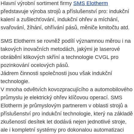
Hlavní výrobní sortiment firmy
SMS Elotherm
představuje výroba strojů a příslušenství pro: indukční
kalení a zušlechťování, indukční ohřev a míchání,
svařování, žíhání, ohřívání pásů, měniče kmitočtu atd.
SMS Elotherm se rovněž podílí významnou měrou i na
takových inovačních metodách, jakými je laserové
obrábění klikových skříní a technologie CVGL pro
pozinkování ocelových pásů.
Jádrem činnosti společnosti jsou však indukční
technologie.
V mnoha odvětvích kovozpracujícího a automobilového
průmyslu je elektrický ohřev klíčovou operací. SMS
Elotherm je průmyslovým partnerem v oblasti strojů a
příslušenství pro indukční technologie, který na základě
zkušeností desítek let dodává nejen jednotlivé stroje,
ale i kompletní systémy pro dokonalou automatizaci