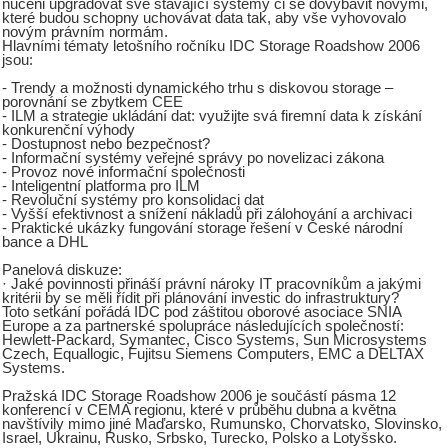
nuceni upgradovat své stávající systémy či se dovybavit novými,
které budou schopny uchovávat data tak, aby vše vyhovovalo
novým právním normám.
Hlavními tématy letošního ročníku IDC Storage Roadshow 2006
jsou:
- Trendy a možnosti dynamického trhu s diskovou storage –
porovnání se zbytkem CEE
- ILM a strategie ukládání dat: využijte svá firemní data k získání
konkurenční výhody
- Dostupnost nebo bezpečnost?
- Informační systémy veřejné správy po novelizaci zákona
- Provoz nové informační společnosti
- Inteligentní platforma pro ILM
- Revoluční systémy pro konsolidaci dat
- Vyšší efektivnost a snížení nákladů při zálohování a archivaci
- Praktické ukázky fungování storage řešení v České národní
bance a DHL
Panelová diskuze:
· Jaké povinnosti přináší právní nároky IT pracovníkům a jakými
kritérii by se měli řídit při plánování investic do infrastruktury?
Toto setkání pořádá IDC pod záštitou oborové asociace SNIA
Europe a za partnerské spolupráce následujících společností:
Hewlett-Packard, Symantec, Cisco Systems, Sun Microsystems
Czech, Equallogic, Fujitsu Siemens Computers, EMC a DELTAX
Systems.
Pražská IDC Storage Roadshow 2006 je součástí pásma 12
konferencí v CEMA regionu, které v průběhu dubna a května
navštívily mimo jiné Maďarsko, Rumunsko, Chorvatsko, Slovinsko,
Israel, Ukrainu, Rusko, Srbsko, Turecko, Polsko a Lotyšsko.