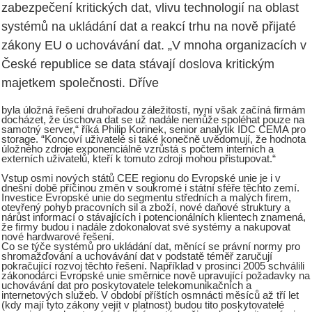
zabezpečení kritických dat, vlivu technologií na oblast
systémů na ukládání dat a reakcí trhu na nově přijaté
zákony EU o uchovávání dat. „V mnoha organizacích v
České republice se data stávají doslova kritickým
majetkem společnosti. Dříve
byla úložná řešení druhořadou záležitostí, nyní však začíná firmám
docházet, že úschova dat se už nadále nemůže spoléhat pouze na
samotný server,“ říká Philip Korinek, senior analytik IDC CEMA pro
storage. “Koncoví uživatelé si také konečně uvědomují, že hodnota
úložného zdroje exponenciálně vzrůstá s počtem interních a
externích uživatelů, kteří k tomuto zdroji mohou přistupovat.“
Vstup osmi nových států CEE regionu do Evropské unie je i v
dnešní době příčinou změn v soukromé i státní sféře těchto zemí.
Investice Evropské unie do segmentu středních a malých firem,
otevřený pohyb pracovních sil a zboží, nové daňové struktury a
nárůst informací o stávajících i potencionálních klientech znamená,
že firmy budou i nadále zdokonalovat své systémy a nakupovat
nové hardwarové řešení.
Co se týče systémů pro ukládání dat, měnící se právní normy pro
shromažďování a uchovávání dat v podstatě téměř zaručují
pokračující rozvoj těchto řešení. Například v prosinci 2005 schválili
zákonodárci Evropské unie směrnice nově upravující požadavky na
uchovávání dat pro poskytovatele telekomunikačních a
internetových služeb. V období příštích osmnácti měsíců až tří let
(kdy mají tyto zákony vejít v platnost) budou tito poskytovatelé