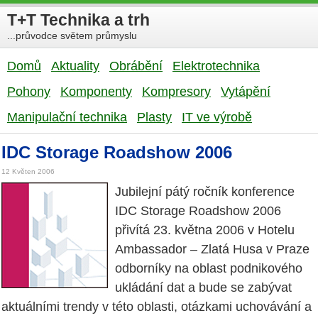
T+T Technika a trh
...průvodce světem průmyslu
Domů
Aktuality
Obrábění
Elektrotechnika
Pohony
Komponenty
Kompresory
Vytápění
Manipulační technika
Plasty
IT ve výrobě
IDC Storage Roadshow 2006
12 Květen 2006
Jubilejní pátý ročník konference
IDC Storage Roadshow 2006
přivítá 23. května 2006 v Hotelu
Ambassador – Zlatá Husa v Praze
odborníky na oblast podnikového
ukládání dat a bude se zabývat
aktuálními trendy v této oblasti, otázkami uchovávání a