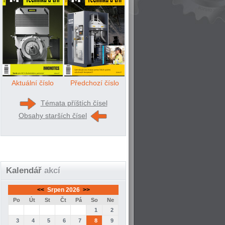
Aktuální číslo
Předchozí číslo
Témata příštích čísel
Obsahy starších čísel
Kalendář
akcí
<<
Srpen 2026
>>
Po
Út
St
Čt
Pá
So
Ne
1
2
3
4
5
6
7
8
9