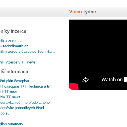
Video
týdne
níky inzerce
ík inzerce na
.technikaatrh.cz
ík inzerce v časopise Technika a
ík inzerce v TT news
lší informace
ční plán časopisu
fil časopisu T+T Technika a trh
fil TT news
chiv TT news
ednávka ročního předplatného
ednávka jednotlivých čísel
sopisu
glish summary