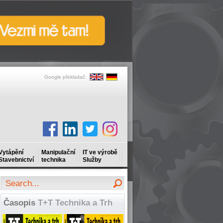
Google překladač:
Vytápění
Manipulační
IT ve výrobě
Stavebnictví
technika
Služby
Časopis
T+T Technika a Trh