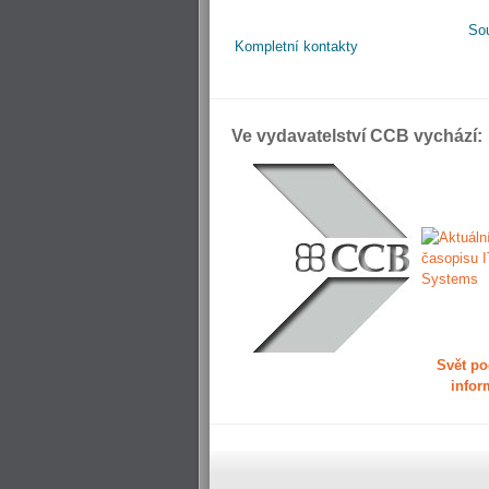
So
Kompletní kontakty
Ve vydavatelství CCB vychází:
Svět po
infor