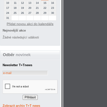
10
11
12
13
14
15
16
17
18
19
20
21
22
23
24
25
26
27
28
29
30
31
Přidat novou akci do kalendáře
Nejnovější akce
Žádné následující události
Odběr
novinek
Newsletter T+Tnews
Zobrazit archiv T+T news