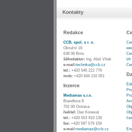
Kontakty
Redakce
Ce
CCB, spol. s r. o.
Cen
Okružní 19
www
638 00 Brno
Cen
šéfredaktor:
Ing. Aleš Vítek
trh
e-mail:
technika@ccb.cz
Cen
tel.:
+420 545 222 776
Da
mob:
+420 604 210 051
Edi
Inzerce
Pro
Mediamax s.r.o.
Pro
Brandlova 9
Ar
702 00 Ostrava
Obj
ředitel:
Dan Koneval
Obj
tel.:
+420 553 810 130
ča
fax:
+420 597 579 159
e-mail:
mediamax@ccb.cz
En