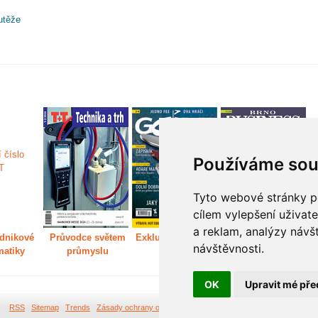
utěže
Používáme sou
Tyto webové stránky po
cílem vylepšení uživat
a reklam, analýzy návš
dnikové
Průvodce světem
Exkluzivně světem
Děláme Brno větší
P
návštěvnosti.
matiky
průmyslu
golfu
m
OK
Upravit mé pře
RSS
Sitemap
Trends
Zásady ochrany osobních údajů
Tvorba webových stránek Br