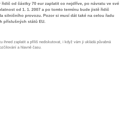
řidič od částky 70 eur zaplatit co nejdříve, po návratu ve své
latnost od 1. 1. 2007 a po tomto termínu bude jistě řidič
dla silničního provozu. Pozor si musí dát také na celou řadu
h příslušných států EU.
tu ihned zaplatit a příliš nediskutovat, i když vám ji ukládá půvabná
rozčilování a hlavně času.