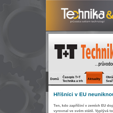
Časopis T+T
Obrá
Domů
Aktuality
Technika a trh
Svař
Hříšníci
v EU neunikno
Ten, kdo zapříčiní v zemích EU dop
vyrovnal ve svém státě. Vyplývá to