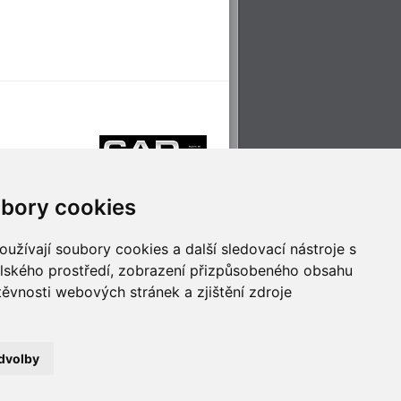
bory cookies
užívají soubory cookies a další sledovací nástroje s
elského prostředí, zobrazení přizpůsobeného obsahu
těvnosti webových stránek a zjištění zdroje
říjemné cestování
Technologie pro
ěstskou dopravou
inovaci
dvolby
no
- Webservis © 2023. Všechna práva vyhrazena.