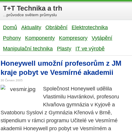
T+T Technika a trh
...průvodce světem průmyslu
Domů
Aktuality
Obrábění
Elektrotechnika
Pohony
Komponenty
Kompresory
Vytápění
Manipulační technika
Plasty
IT ve výrobě
Honeywell umožní profesorům z JM
kraje pobyt ve Vesmírné akademii
30 Červen 2005
Společnost Honeywell udělila
Vlastimilu Havránkovi, profesoru
Klvaňova gymnázia v Kyjově a
Svatoboru Syslovi z Gymnázia Křenová v Brně,
stipendium v rámci programu Učitelé ve Vesmírné
akademii Honeywell pro pobyt ve Vesmírném a