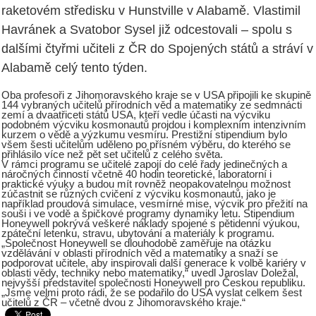
raketovém středisku v Hunstville v Alabamě. Vlastimil
Havránek a Svatobor Sysel již odcestovali – spolu s
dalšími čtyřmi učiteli z ČR do Spojených států a stráví v
Alabamě celý tento týden.
Oba profesoři z Jihomoravského kraje se v USA připojili ke skupině
144 vybraných učitelů přírodních věd a matematiky ze sedmnácti
zemí a dvaatřiceti států USA, kteří vedle účasti na výcviku
podobném výcviku kosmonautů projdou i komplexním intenzivním
kurzem o vědě a výzkumu vesmíru. Prestižní stipendium bylo
všem šesti učitelům uděleno po přísném výběru, do kterého se
přihlásilo více než pět set učitelů z celého světa.
V rámci programu se učitelé zapojí do celé řady jedinečných a
náročných činností včetně 40 hodin teoretické, laboratorní i
praktické výuky a budou mít rovněž neopakovatelnou možnost
zúčastnit se různých cvičení z výcviku kosmonautů, jako je
například proudová simulace, vesmírné mise, výcvik pro přežití na
souši i ve vodě a špičkové programy dynamiky letu. Stipendium
Honeywell pokrývá veškeré náklady spojené s pětidenní výukou,
zpáteční letenku, stravu, ubytování a materiály k programu.
„Společnost Honeywell se dlouhodobě zaměřuje na otázku
vzdělávání v oblasti přírodních věd a matematiky a snaží se
podporovat učitele, aby inspirovali další generace k volbě kariéry v
oblasti vědy, techniky nebo matematiky,“ uvedl Jaroslav Doležal,
nejvyšší představitel společnosti Honeywell pro Českou republiku.
„Jsme velmi proto rádi, že se podařilo do USA vyslat celkem šest
učitelů z ČR – včetně dvou z Jihomoravského kraje.“