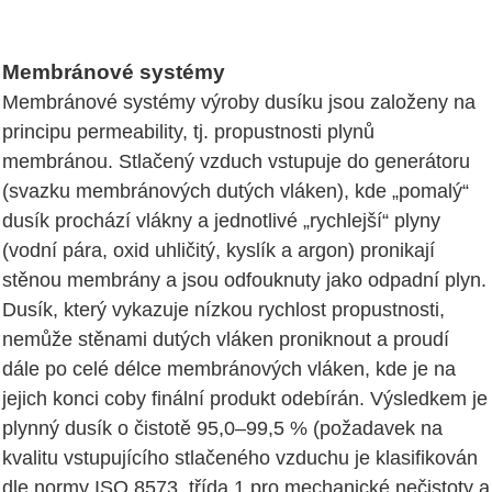
Membránové systémy
Membránové systémy výroby dusíku jsou založeny na
principu permeability, tj. propustnosti plynů
membránou. Stlačený vzduch vstupuje do generátoru
(svazku membránových dutých vláken), kde „pomalý“
dusík prochází vlákny a jednotlivé „rychlejší“ plyny
(vodní pára, oxid uhličitý, kyslík a argon) pronikají
stěnou membrány a jsou odfouknuty jako odpadní plyn.
Dusík, který vykazuje nízkou rychlost propustnosti,
nemůže stěnami dutých vláken proniknout a proudí
dále po celé délce membránových vláken, kde je na
jejich konci coby finální produkt odebírán. Výsledkem je
plynný dusík o čistotě 95,0–99,5 % (požadavek na
kvalitu vstupujícího stlačeného vzduchu je klasifikován
dle normy ISO 8573. třída 1 pro mechanické nečistoty a