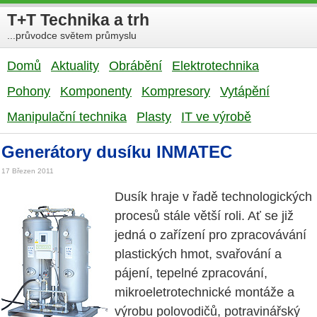
T+T Technika a trh
...průvodce světem průmyslu
Domů
Aktuality
Obrábění
Elektrotechnika
Pohony
Komponenty
Kompresory
Vytápění
Manipulační technika
Plasty
IT ve výrobě
Generátory dusíku INMATEC
17 Březen 2011
Dusík hraje v řadě technologických
procesů stále větší roli. Ať se již
jedná o zařízení pro zpracovávání
plastických hmot, svařování a
pájení, tepelné zpracování,
mikroeletrotechnické montáže a
výrobu polovodičů, potravinářský