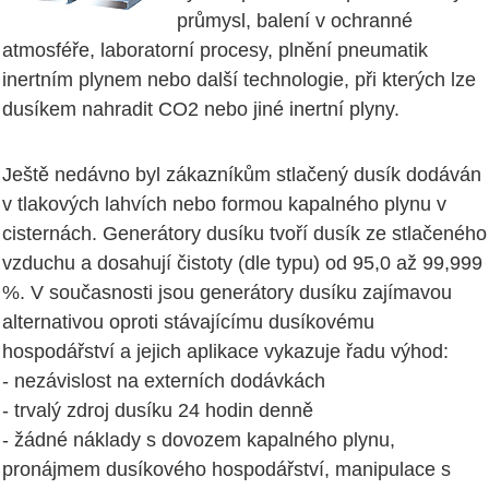
průmysl, balení v ochranné
atmosféře, laboratorní procesy, plnění pneumatik
inertním plynem nebo další technologie, při kterých lze
dusíkem nahradit CO2 nebo jiné inertní plyny.
Ještě nedávno byl zákazníkům stlačený dusík dodáván
v tlakových lahvích nebo formou kapalného plynu v
cisternách. Generátory dusíku tvoří dusík ze stlačeného
vzduchu a dosahují čistoty (dle typu) od 95,0 až 99,999
%. V současnosti jsou generátory dusíku zajímavou
alternativou oproti stávajícímu dusíkovému
hospodářství a jejich aplikace vykazuje řadu výhod:
- nezávislost na externích dodávkách
- trvalý zdroj dusíku 24 hodin denně
- žádné náklady s dovozem kapalného plynu,
pronájmem dusíkového hospodářství, manipulace s