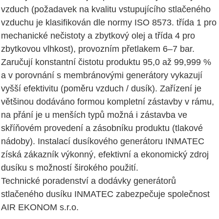
vzduch (požadavek na kvalitu vstupujícího stlačeného
vzduchu je klasifikován dle normy ISO 8573. třída 1 pro
mechanické nečistoty a zbytkový olej a třída 4 pro
zbytkovou vlhkost), provozním přetlakem 6–7 bar.
Zaručují konstantní čistotu produktu 95,0 až 99,999 %
a v porovnání s membránovými generátory vykazují
vyšší efektivitu (poměru vzduch / dusík). Zařízení je
většinou dodáváno formou kompletní zástavby v rámu,
na přání je u menších typů možná i zástavba ve
skříňovém provedení a zásobníku produktu (tlakové
nádoby). Instalací dusíkového generátoru INMATEC
získá zákazník výkonný, efektivní a ekonomický zdroj
dusíku s možností širokého použití.
Technické poradenství a dodávky generátorů
stlačeného dusíku INMATEC zabezpečuje společnost
AIR EKONOM s.r.o.