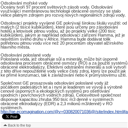
Odsolování mořské vody
Oceány tvoří 97 procent světových zásob vody. Odsolování
využívající membránovou technologii obrácené osmózy se stalo
velice platným zdrojem pro rozvoj nových regionálních zdrojů vody.
Odsolovací projekty vyvíjené GE pokrývají širokou škálu využití: od
malých (2 tisíce kubíků/den), které jsou určeny pro zásobování
hotelů a letovisek pitnou vodou, až po projekty velké (200 tisíc
kubíků/den), jakým je například odsolovací zařízení Hamma, jež je
největším svého druhu v Africe. Hamma bude dodávat tolik
potřebnou pitnou vodu více než 20 procentům obyvatel alžírského
hlavního města.
Odsolování poloslané vody
Poloslaná voda, jež obsahuje sůl a minerály, může být úsporně
odsolována procesem obrácené osmózy (RO) a za použití systémů
obrácené elektrodialýzy. Efektivní odstranění minerálů a solí vytvoří
z této dříve nepoužitelné vody velice čistý zdroj, který lze použít jak
ke přímé konzumaci, tak k zavlažování nebo k průmyslovému užití.
Společnost GE prosazovala odsolování poloslané vody již
počátkem padesátých let a i nyní je leaderem ve vývoji a výrobně
cenově úsporných a ekologických systémů pro ošetřování
spodních i povrchových vodních zdrojů. Celosvětově společnost
3
disponuje kapacitou zhruba 950 tisíc m
denně v systémech
3
obrácené elktrodialýzy (EDR) a 2,3 milionů m
/denně) v RO
systémech.
http://ge.ecomagination.com/@v=030820071036@/site/index.html#al
Back to the top