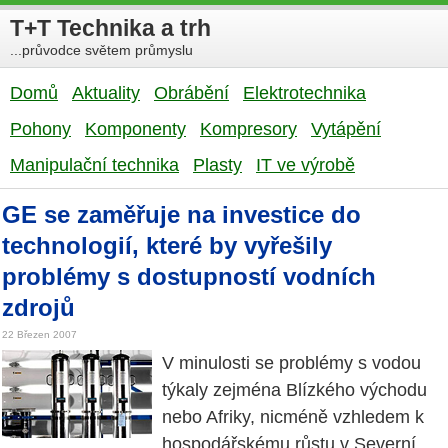
T+T Technika a trh
...průvodce světem průmyslu
Domů
Aktuality
Obrábění
Elektrotechnika
Pohony
Komponenty
Kompresory
Vytápění
Manipulační technika
Plasty
IT ve výrobě
GE se zaměřuje na investice do
technologií, které by vyřešily
problémy s dostupností vodních
zdrojů
22 Březen 2007
V minulosti se problémy s vodou
týkaly zejména Blízkého východu
nebo Afriky, nicméně vzhledem k
hospodářskému růstu v Severní