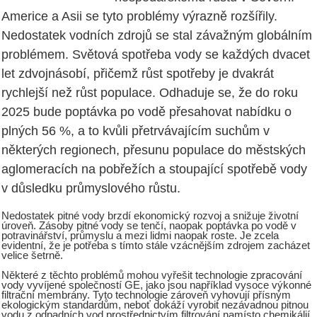
Americe a Asii se tyto problémy výrazně rozšířily.
Nedostatek vodních zdrojů se stal závažným globálním
problémem. Světová spotřeba vody se každých dvacet
let zdvojnásobí, přičemž růst spotřeby je dvakrát
rychlejší než růst populace. Odhaduje se, že do roku
2025 bude poptávka po vodě přesahovat nabídku o
plných 56 %, a to kvůli přetrvávajícím suchům v
některých regionech, přesunu populace do městských
aglomeracích na pobřežích a stoupající spotřebě vody
v důsledku průmyslového růstu.
Nedostatek pitné vody brzdí ekonomický rozvoj a snižuje životní
úroveň. Zásoby pitné vody se tenčí, naopak poptávka po vodě v
potravinářství, průmyslu a mezi lidmi naopak roste. Je zcela
evidentní, že je potřeba s tímto stále vzácnějším zdrojem zacházet
velice šetrně.
Některé z těchto problémů mohou vyřešit technologie zpracování
vody vyvíjené společností GE, jako jsou například vysoce výkonné
filtrační membrány. Tyto technologie zároveň vyhovují přísným
ekologickým standardům, neboť dokáží vyrobit nezávadnou pitnou
vodu z odpadních vod prostřednictvím filtrování namísto chemikálií.