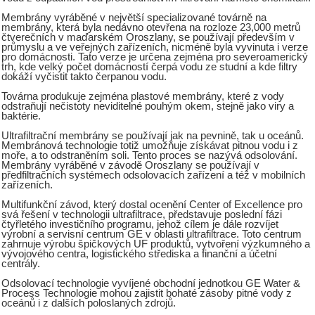
Membrány vyráběné v největší specializované továrně na
membrány, která byla nedávno otevřena na rozloze 23,000 metrů
čtverečních v maďarském Oroszlany, se používají především v
průmyslu a ve veřejných zařízeních, nicméně byla vyvinuta i verze
pro domácnosti. Tato verze je určena zejména pro severoamerický
trh, kde velký počet domácností čerpá vodu ze studní a kde filtry
dokáží vyčistit takto čerpanou vodu.
Továrna produkuje zejména plastové membrány, které z vody
odstraňují nečistoty neviditelné pouhým okem, stejně jako viry a
baktérie.
Ultrafiltrační membrány se používají jak na pevnině, tak u oceánů.
Membránová technologie totiž umožňuje získávat pitnou vodu i z
moře, a to odstraněním soli. Tento proces se nazývá odsolování.
Membrány vyráběné v závodě Oroszlany se používají v
předfiltračních systémech odsolovacích zařízení a též v mobilních
zařízeních.
Multifunkční závod, který dostal ocenění Center of Excellence pro
svá řešení v technologii ultrafiltrace, představuje poslední fázi
čtyřletého investičního programu, jehož cílem je dále rozvíjet
výrobní a servisní centrum GE v oblasti ultrafiltrace. Toto centrum
zahrnuje výrobu špičkových UF produktů, vytvoření výzkumného a
vývojového centra, logistického střediska a finanční a účetní
centrály.
Odsolovací technologie vyvíjené obchodní jednotkou GE Water &
Process Technologie mohou zajistit bohaté zásoby pitné vody z
oceánů i z dalších poloslaných zdrojů.