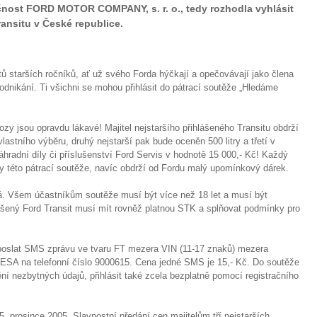
ečnost FORD MOTOR COMPANY, s. r. o., tedy rozhodla vyhlásit
ransitu v České republice.
ů starších ročníků, ať už svého Forda hýčkají a opečovávají jako člena
 podnikání. Ti všichni se mohou přihlásit do pátrací soutěže „Hledáme
vozy jsou opravdu lákavé! Majitel nejstaršího přihlášeného Transitu obdrží
lastního výběru, druhý nejstarší pak bude oceněn 500 litry a třetí v
náhradní díly či příslušenství Ford Servis v hodnotě 15 000,- Kč! Každý
ky této pátrací soutěže, navíc obdrží od Fordu malý upomínkový dárek.
há. Všem účastníkům soutěže musí být více než 18 let a musí být
lášený Ford Transit musí mít rovněž platnou STK a splňovat podmínky pro
í poslat SMS zprávu ve tvaru FT mezera VIN (11-17 znaků) mezera
na telefonní číslo 9000615. Cena jedné SMS je 15,- Kč. Do soutěže
nění nezbytných údajů, přihlásit také zcela bezplatně pomocí registračního
. prosince 2005. Slavnostní předání cen majitelům tří nejstarších