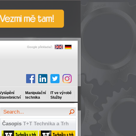
Google překladač:
Vytápění
Manipulační
IT ve výrobě
Stavebnictví
technika
Služby
Časopis
T+T Technika a Trh