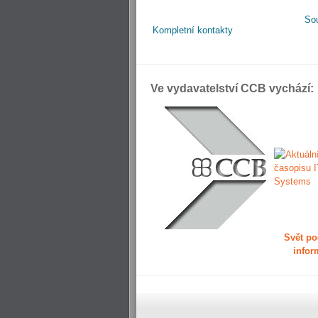
So
Kompletní kontakty
Ve vydavatelství CCB vychází:
Svět po
infor