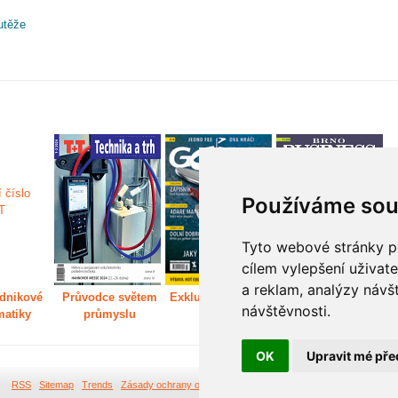
utěže
Používáme sou
Tyto webové stránky po
cílem vylepšení uživat
a reklam, analýzy návš
dnikové
Průvodce světem
Exkluzivně světem
Děláme Brno větší
P
návštěvnosti.
matiky
průmyslu
golfu
m
OK
Upravit mé pře
RSS
Sitemap
Trends
Zásady ochrany osobních údajů
Tvorba webových stránek Br