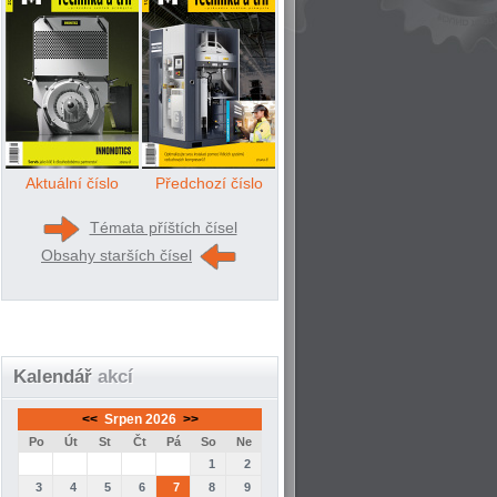
Aktuální číslo
Předchozí číslo
Témata příštích čísel
Obsahy starších čísel
Kalendář
akcí
<<
Srpen 2026
>>
Po
Út
St
Čt
Pá
So
Ne
1
2
3
4
5
6
7
8
9