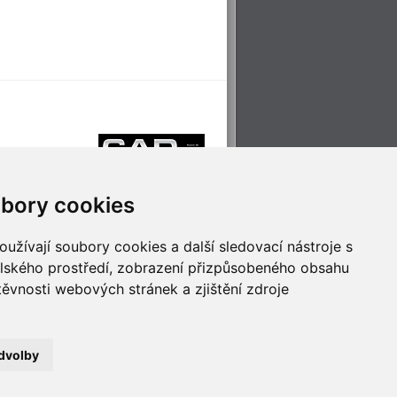
bory cookies
užívají soubory cookies a další sledovací nástroje s
elského prostředí, zobrazení přizpůsobeného obsahu
těvnosti webových stránek a zjištění zdroje
říjemné cestování
Technologie pro
ěstskou dopravou
inovaci
dvolby
no
- Webservis © 2023. Všechna práva vyhrazena.