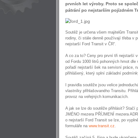
prvních let výroby. Proto se spol
pátrání po nejstarším pojízdném T
Soutěž je určena všem majitelům Transit
rodiny, či stále denně používají třeba v
nejstarší Ford Transit v ČR“.
A co za to? Ceny pro první tři nejstarší 
od Fordu 1000 litrů pohonných hmot dle v
pořadí nejstarší šek na servisní práce, 
přihlášený, který splní základní podmín
I pravidla soutěže jsou velice jednoduc
vlastníky přihlašovaného Transitu. Přih
provoz na veřejných komunikacích.
A jak se lze do soutěže přihlásit? Stač
JMÉNO mezera PŘÍJMENÍ mezera ADRESA 
o nejstarší Ford Transit se lze, po vypl
formuláře na
www.transit.cz
.
Soutěž začíná 5. října a bude ukončena 5