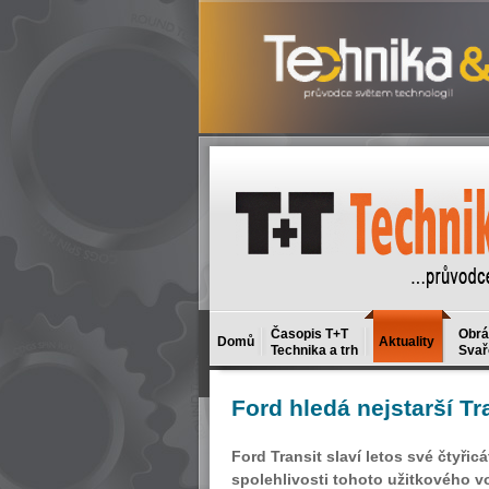
Časopis T+T
Obrá
Domů
Aktuality
Technika a trh
Svař
Ford
hledá nejstarší Tr
Ford Transit slaví letos své čtyř
spolehlivosti tohoto užitkového vo