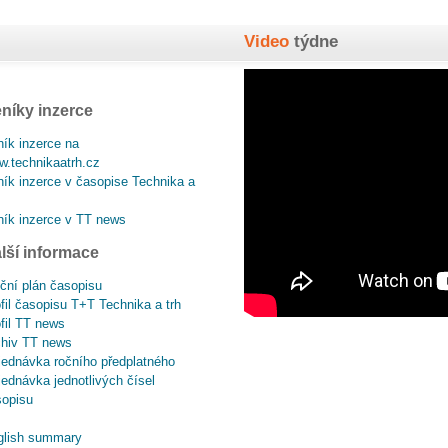
Video
týdne
níky inzerce
ík inzerce na
.technikaatrh.cz
ík inzerce v časopise Technika a
ík inzerce v TT news
lší informace
ční plán časopisu
fil časopisu T+T Technika a trh
fil TT news
chiv TT news
ednávka ročního předplatného
ednávka jednotlivých čísel
sopisu
glish summary