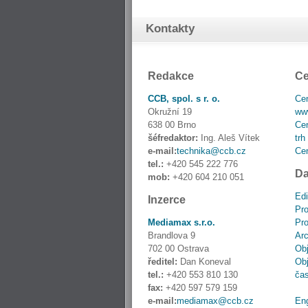
Kontakty
Redakce
Ce
CCB, spol. s r. o.
Cen
Okružní 19
www
638 00 Brno
Cen
šéfredaktor:
Ing. Aleš Vítek
trh
e-mail:
technika@ccb.cz
Cen
tel.:
+420 545 222 776
Da
mob:
+420 604 210 051
Edi
Inzerce
Pro
Mediamax s.r.o.
Pro
Brandlova 9
Ar
702 00 Ostrava
Obj
ředitel:
Dan Koneval
Obj
tel.:
+420 553 810 130
ča
fax:
+420 597 579 159
e-mail:
mediamax@ccb.cz
En