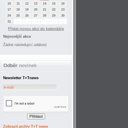
10
11
12
13
14
15
16
17
18
19
20
21
22
23
24
25
26
27
28
29
30
31
Přidat novou akci do kalendáře
Nejnovější akce
Žádné následující události
Odběr
novinek
Newsletter T+Tnews
Zobrazit archiv T+T news