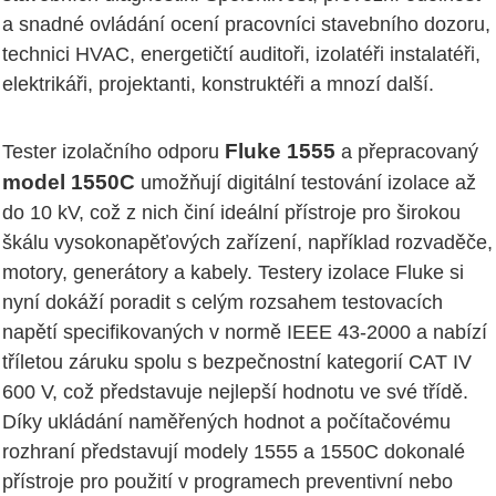
a snadné ovládání ocení pracovníci stavebního dozoru,
technici HVAC, energetičtí auditoři, izolatéři instalatéři,
elektrikáři, projektanti, konstruktéři a mnozí další.
Fluke 1555
Tester izolačního odporu
a přepracovaný
model 1550C
umožňují digitální testování izolace až
do 10 kV, což z nich činí ideální přístroje pro širokou
škálu vysokonapěťových zařízení, například rozvaděče,
motory, generátory a kabely. Testery izolace Fluke si
nyní dokáží poradit s celým rozsahem testovacích
napětí specifikovaných v normě IEEE 43-2000 a nabízí
tříletou záruku spolu s bezpečnostní kategorií CAT IV
600 V, což představuje nejlepší hodnotu ve své třídě.
Díky ukládání naměřených hodnot a počítačovému
rozhraní představují modely 1555 a 1550C dokonalé
přístroje pro použití v programech preventivní nebo