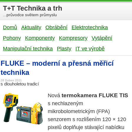
T+T Technika a trh
...průvodce světem průmyslu
Domů
Aktuality
Obrábění
Elektrotechnika
Pohony
Komponenty
Kompresory
Vytápění
Manipulační technika
Plasty
IT ve výrobě
FLUKE – moderní a přesná měřicí
technika
28 Duben 2011
s dlouholetou tradicí
termokamera FLUKE TIS
Nová
s nechlazeným
mikrobolometrickým (FPA)
senzorem s rozlišením 120 × 120
pixelů doplňuje stávající nabídku