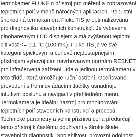
termokamer FLUKE o přístroj pro měření a zobrazování
teplotních polí v méně náročných aplikacích. Robustní
širokoúhlá termokamera Fluke TiS je optimalizovaná
pro diagnostiku stavebních konstrukcí. Je vybavena
plnobarevným LCD displejem a má zvýšenou teplotní
citlivost <= 0,1 °C (100 mK). Fluke TiS je ve své
kategorii špičkovým a cenově nejdostupnějším
přístrojem vyhovujícím navrhovaným normám RESNET
pro infračervená zařízení. Jde o jedinou termokameru v
této třídě, která umožňuje ruční ostření. Oceňované
provedení s třemi ovládacími tlačítky usnadňuje
intuitivní obsluhu a navigaci v přehledném menu.
Termokamera je ideální nástroj pro monitorování
teplotních polí stavebních konstrukcí a procesů.
Technické parametry a velmi příznivá cena předurčují
tento přístroj k častému používání v široké škále
stavebních diagnostik. Spolehlivost, provozní odolnost