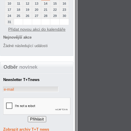
10
11
12
13
14
15
16
17
18
19
20
21
22
23
24
25
26
27
28
29
30
31
Přidat novou akci do kalendáře
Nejnovější akce
Žádné následující události
Odběr
novinek
Newsletter T+Tnews
Zobrazit archiv T+T news