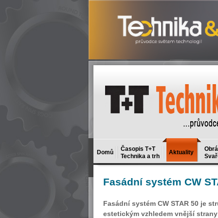
Časopis T+T
Obrá
Domů
Aktuality
Technika a trh
Svař
Fasádní
systém CW ST
Fasádní systém CW STAR 50 je stru
estetickým vzhledem vnější strany