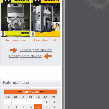
Aktuální číslo
Předchozí číslo
Témata příštích čísel
Obsahy starších čísel
Kalendář
akcí
<<
Srpen 2026
>>
Po
Út
St
Čt
Pá
So
Ne
1
2
3
4
5
6
7
8
9