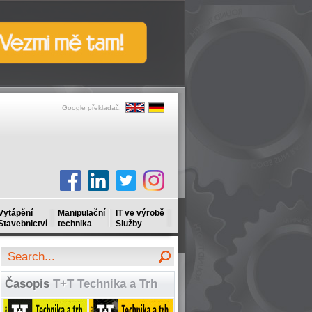
Google překladač:
Vytápění
Manipulační
IT ve výrobě
Stavebnictví
technika
Služby
Časopis
T+T Technika a Trh