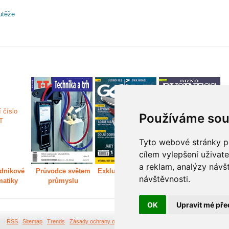
utěže
Používáme sou
Tyto webové stránky po
cílem vylepšení uživat
a reklam, analýzy návš
dnikové
Průvodce světem
Exkluzivně světem
Děláme Brno větší
P
návštěvnosti.
matiky
průmyslu
golfu
m
OK
Upravit mé pře
RSS
Sitemap
Trends
Zásady ochrany osobních údajů
Tvorba webových stránek Br