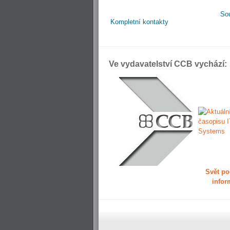
So
Kompletní kontakty
Ve vydavatelství CCB vychází:
Svět po
infor