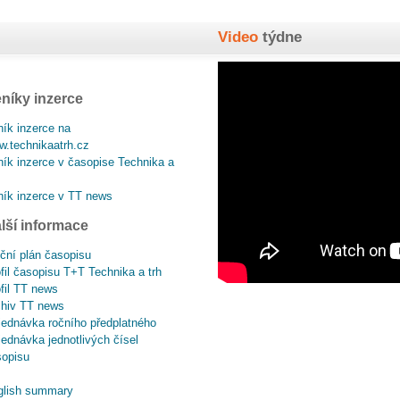
Video
týdne
níky inzerce
ík inzerce na
.technikaatrh.cz
ík inzerce v časopise Technika a
ík inzerce v TT news
lší informace
ční plán časopisu
fil časopisu T+T Technika a trh
fil TT news
chiv TT news
ednávka ročního předplatného
ednávka jednotlivých čísel
sopisu
glish summary