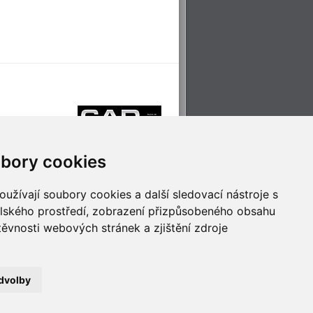
bory cookies
užívají soubory cookies a další sledovací nástroje s
elského prostředí, zobrazení přizpůsobeného obsahu
těvnosti webových stránek a zjištění zdroje
říjemné cestování
Technologie pro
ěstskou dopravou
inovaci
dvolby
no
- Webservis © 2023. Všechna práva vyhrazena.