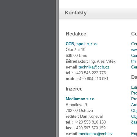
Kontakty
Redakce
Ce
CCB, spol. s r. o.
Cen
Okružní 19
www
638 00 Brno
Cen
šéfredaktor:
Ing. Aleš Vítek
trh
e-mail:
technika@ccb.cz
Cen
tel.:
+420 545 222 776
Da
mob:
+420 604 210 051
Edi
Inzerce
Pro
Mediamax s.r.o.
Pro
Brandlova 9
Ar
702 00 Ostrava
Obj
ředitel:
Dan Koneval
Obj
tel.:
+420 553 810 130
ča
fax:
+420 597 579 159
e-mail:
mediamax@ccb.cz
En