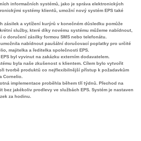
ích informačních systémů, jako je správa elektronických
ronickými systémy klientů, umožní nový systém EPS také
h zásilek a vytížení kurýrů v konečném důsledku pomůže
onkrétní služby, které díky novému systému můžeme nabídnout,
ní o doručení zásilky formou SMS nebo telefonátu.
 umožnila nabídnout paušální doručovací poplatky pro určité
elio, majitelka a ředitelka společnosti EPS.
 EPS byl vyvinut na zakázku externím dodavatelem.
stému byla naše zkušenost s klientem. Cílem bylo vytvořit
ři tvorbě produktů co nejflexibilnější přístup k požadavkům
a Cornelio.
motná implementace proběhla během tří týdnů. Přechod na
t bez jakékoliv prodlevy ve službách EPS. Systém je nastaven
ázek za hodinu.