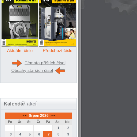
Aktuální číslo
Předchozí číslo
Témata příštích čísel
Obsahy starších čísel
Kalendář
akcí
<<
Srpen 2026
>>
Po
Út
St
Čt
Pá
So
Ne
1
2
3
4
5
6
7
8
9