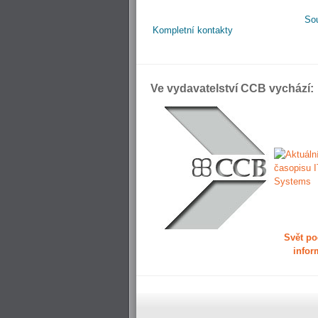
So
Kompletní kontakty
Ve vydavatelství CCB vychází:
Svět po
infor