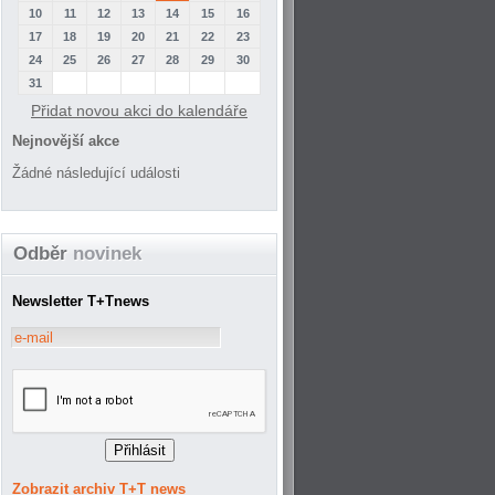
10
11
12
13
14
15
16
17
18
19
20
21
22
23
24
25
26
27
28
29
30
31
Přidat novou akci do kalendáře
Nejnovější akce
Žádné následující události
Odběr
novinek
Newsletter T+Tnews
Zobrazit archiv T+T news