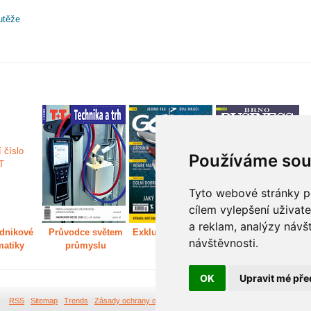
utěže
Používáme sou
Tyto webové stránky po
cílem vylepšení uživat
a reklam, analýzy návš
dnikové
Průvodce světem
Exkluzivně světem
Děláme Brno větší
P
návštěvnosti.
matiky
průmyslu
golfu
m
OK
Upravit mé pře
RSS
Sitemap
Trends
Zásady ochrany osobních údajů
Tvorba webových stránek Br