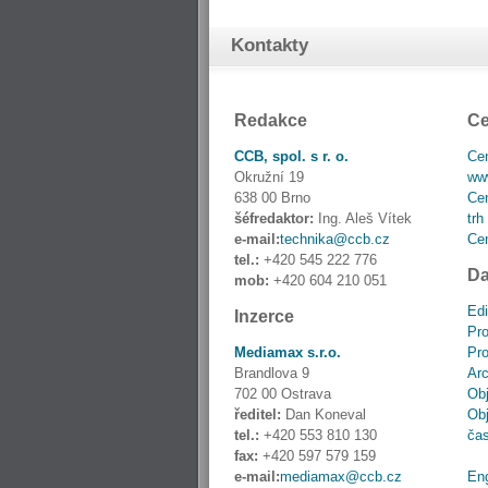
Kontakty
Redakce
Ce
CCB, spol. s r. o.
Cen
Okružní 19
www
638 00 Brno
Cen
šéfredaktor:
Ing. Aleš Vítek
trh
e-mail:
technika@ccb.cz
Cen
tel.:
+420 545 222 776
Da
mob:
+420 604 210 051
Edi
Inzerce
Pro
Mediamax s.r.o.
Pro
Brandlova 9
Ar
702 00 Ostrava
Obj
ředitel:
Dan Koneval
Obj
tel.:
+420 553 810 130
ča
fax:
+420 597 579 159
e-mail:
mediamax@ccb.cz
En