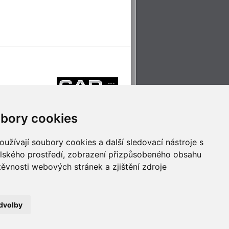
bory cookies
užívají soubory cookies a další sledovací nástroje s
elského prostředí, zobrazení přizpůsobeného obsahu
těvnosti webových stránek a zjištění zdroje
říjemné cestování
Technologie pro
ěstskou dopravou
inovaci
dvolby
no
- Webservis © 2023. Všechna práva vyhrazena.