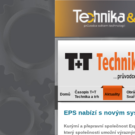
Časopis T+T
Obrá
Domů
Aktuality
Technika a trh
Svař
EPS
nabízí s novým sy
Kurýrní a přepravní společnost Ex
který společnosti umožní výrazným