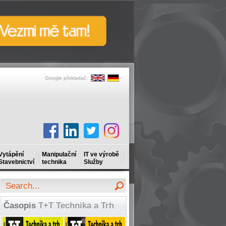
Google překladač:
Vytápění
Manipulační
IT ve výrobě
Stavebnictví
technika
Služby
Časopis
T+T Technika a Trh