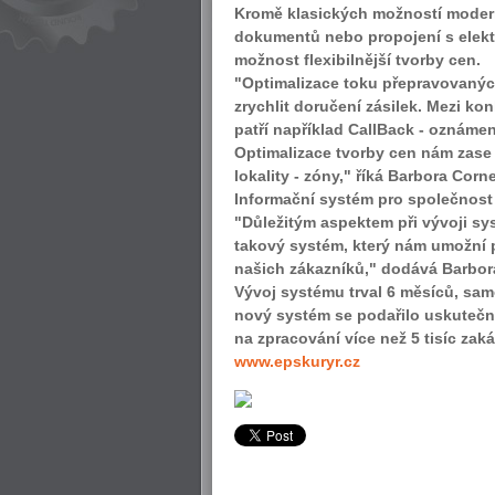
Kromě klasických možností modern
dokumentů nebo propojení s elekt
možnost flexibilnější tvorby cen.
"Optimalizace toku přepravovanýc
zrychlit doručení zásilek. Mezi k
patří například CallBack - oznáme
Optimalizace tvorby cen nám zase
lokality - zóny," říká Barbora Corn
Informační systém pro společnost
"Důležitým aspektem při vývoji sy
takový systém, který nám umožní p
našich zákazníků," dodává Barbor
Vývoj systému trval 6 měsíců, sa
nový systém se podařilo uskutečni
na zpracování více než 5 tisíc zak
www.epskuryr.cz