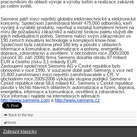
pracovníkům do oblastí vývoje a výroby turbín a realizace zakázek
po celém světě.
Siemens patří mezi největší globální elektrotechnické a elektronické
koncerny. Společnost zaměstnává téměř 475.000 odborníků, kteří
vyvíjejí a vyrábějí produkty, navrhují a instalují komplexní řešení na
míru dle požadavků zákazníků a nabízejí širokou paletu služeb dle
jejich individuálních potřeb. Siemens nabízí svým zákazníkům ve
190 zemích inovativní technologie a komplexní know-how.
Společnost byla založena před 160 lety a působí v oblastech
informace a komunikace, automatizace a pohony, energetika,
doprava, zdravotnictví a osvětlení. V obchodním roce 2005/2006
(skončil 30. září 2006) firma Siemens dosáhla obratu 87 miliard
EUR a čistého zisku 3,1 miliardy EUR.
Zastoupení společnosti Siemens AG v České republice bylo
obnoveno v roce 1990. V současné době patří Siemens s více než
15.800 zaměstnanci mezi největší zaměstnavatele v ČR. V
obchodním roce 2005/2006 vykázala skupina podniků Siemens v
České republice obrat 58,6 miliard Kč. Siemens v České republice
působí v těchto hlavních oblastech: automatizace a řízení, doprava,
energetika, informace a komunikace, osvětlení a zdravotnictví.
Více informací najdete na internetových adresách
http://www.siemens.com
a
http://www.siemens.cz
Back to the top
Home
Zobrazit klasicky