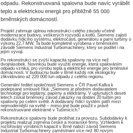
odpadu. Rekonstruovaná spalovna bude navíc vyrábět
teplo a elektrickou energii pro přibližně 55 000
brněnských domácností.
Projekt zahrnuje úplnou rekonstrukci celého závodu včetně
modernizace budovy, veškerých rozvodů a kotlů. Siemens zajistí
dodávku řídicího systému, elektročásti, generátoru a parní turbíny o
výkonu 22,7 MW. Ta bude kompletně vyrobena v brněnském
závodě Siemens Industrial Turbomachinery, který se podílel i na
jejím vývoji.
Po rekonstrukci se zvýší kapacita spalovny na více než
dvojnásobek. Novinkou bude využití energie, která spalováním
odpadu vzniká, pro výrobu tepla a elektrické energie pro brněnské
domácnosti. V budoucnu bude v Brně každý rok ekologicky
zlikvidováno až 220 000 tun odpadu z celého regionu.
Generální ředitel společnosti Siemens v ČR Pavel Kafka k
podepsané smlouvě říká: „Siemens je předním dodavatelem
technologií pro teplárny, papírny a elektrárny. V uplynulých deseti
letech získal brněnský závod zakázky na dodání 20 turbín pro
spalovny po celém světě. A dodávaný řídicí systém patří mezi
nejmodernější na světě – mimo jiné bude použit v právě
rekonstruované elektrárně v Tušimicích.“
Rekonstrukce spalovny bude probíhat za provozu. Subdodávky k
projektu realizují zejména české a moravské firmy. Vzhledem k
rozšiřování výrobních kapacit v Brně nabízí závod Siemens
Industrial Turbomachinery zaměstnání více než 80 novým