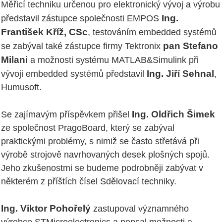
Měřicí techniku určenou pro elektronický vývoj a výrobu
Ing.
představil zástupce společnosti EMPOS
František Kříž, CSc
, testováním embedded systémů
pan Stefano
se zabýval také zástupce firmy Tektronix
Milani
a možnosti systému MATLAB&Simulink při
Ing. Jiří Sehnal
vývoji embedded systémů představil
,
Humusoft.
Ing. Oldřich Šimek
Se zajímavým příspěvkem přišel
ze společnost PragoBoard, který se zabýval
praktickými problémy, s nimiž se často střetává při
výrobě strojově navrhovaných desek plošných spojů.
Jeho zkušenostmi se budeme podrobněji zabývat v
některém z příštích čísel Sdělovací techniky.
Ing. Viktor Pohořelý
zastupoval významného
výrobce STMicroelectronics a popsal možnosti a