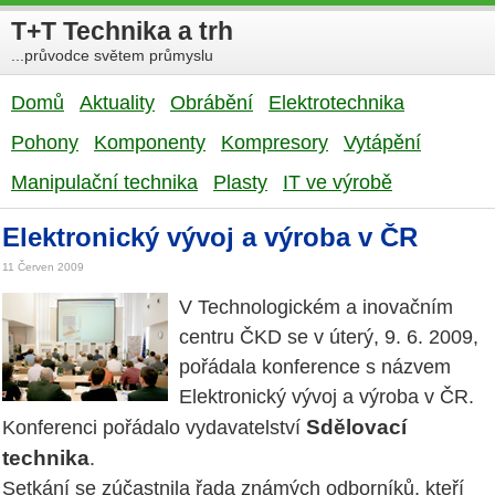
T+T Technika a trh
...průvodce světem průmyslu
Domů
Aktuality
Obrábění
Elektrotechnika
Pohony
Komponenty
Kompresory
Vytápění
Manipulační technika
Plasty
IT ve výrobě
Elektronický vývoj a výroba v ČR
11 Červen 2009
V Technologickém a inovačním
centru ČKD se v úterý, 9. 6. 2009,
pořádala konference s názvem
Elektronický vývoj a výroba v ČR.
Sdělovací
Konferenci pořádalo vydavatelství
technika
.
Setkání se zúčastnila řada známých odborníků, kteří